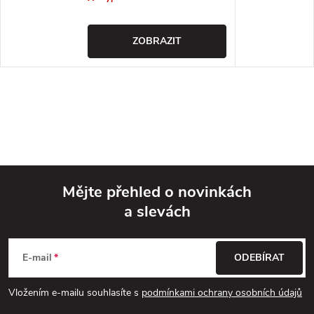
ZOBRAZIT
Mějte přehled o novinkách
a slevách
Z
á
E-mail
ODEBÍRAT
p
Vložením e-mailu souhlasíte s
podmínkami ochrany osobních údajů