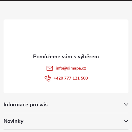
a
t
í
info
@
dimapa.cz
+420 777 121 500
Informace pro vás
Novinky