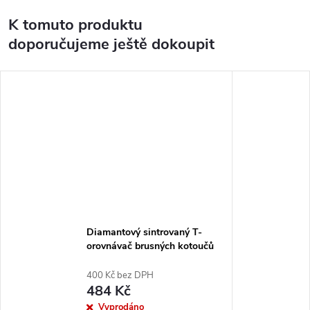
K tomuto produktu
doporučujeme ještě dokoupit
Diamantový sintrovaný T-
orovnávač brusných kotoučů
30x10x4mm zrnitost #100
400 Kč bez DPH
484 Kč
Vyprodáno