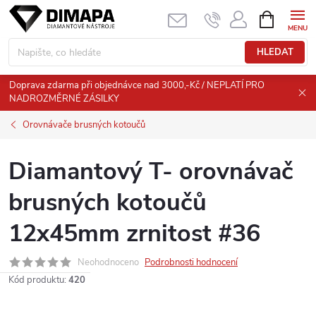
Přejít
NÁKUPNÍ
KOŠÍK
na
obsah
HLEDAT
Doprava zdarma při objednávce nad 3000,-Kč / NEPLATÍ PRO
NADROZMĚRNÉ ZÁSILKY
Orovnávače brusných kotoučů
Diamantový T- orovnávač
brusných kotoučů
12x45mm zrnitost #36
Neohodnoceno
Podrobnosti hodnocení
Kód produktu:
420