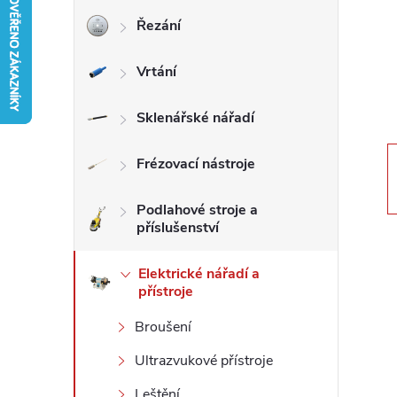
Řezání
r
Vrtání
a
n
Sklenářské nářadí
n
Frézovací nástroje
í
Podlahové stroje a
příslušenství
p
Elektrické nářadí a
přístroje
a
Broušení
n
Ultrazvukové přístroje
e
Leštění