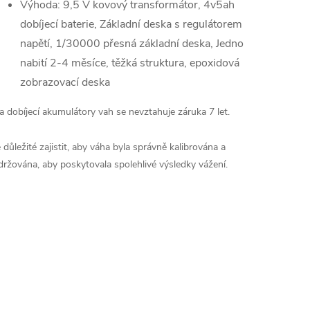
Výhoda: 9,5 V kovový transformátor, 4v5ah
dobíjecí baterie, Základní deska s regulátorem
napětí, 1/30000 přesná základní deska, Jedno
nabití 2-4 měsíce, těžká struktura, epoxidová
zobrazovací deska
a dobíjecí akumulátory vah se nevztahuje záruka 7 let.
e důležité zajistit, aby váha byla správně kalibrována a
držována, aby poskytovala spolehlivé výsledky vážení.