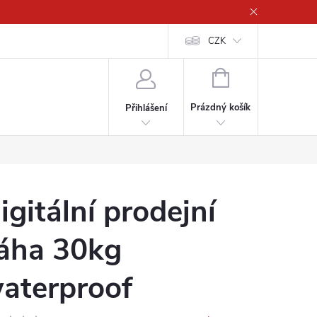
CZK
NÁKUPNÍ
KOŠÍK
Prázdný košík
Přihlášení
igitální prodejní
áha 30kg
aterproof