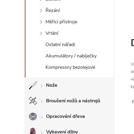
l
Řezání
Měřící přístroje
Vrtání
Ostatní nářadí
Akumulátory / nabíječky
V
Kompresory bezolejové
d
v
Nože
k
Broušení nožů a nástrojů
Opracování dřeva
Vybavení dílny