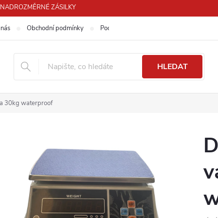
PRO NADROZMĚRNÉ ZÁSILKY
 nás
Obchodní podmínky
Podmínky ochrany osobních údajů
HLEDAT
áha 30kg waterproof
D
v
w