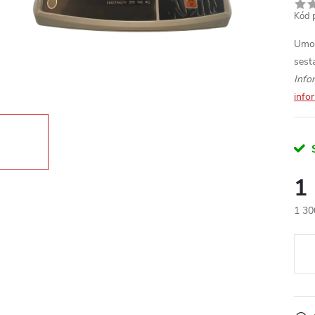
Kód 
Umož
sest
Info
info
1
1 30
Měr
cena