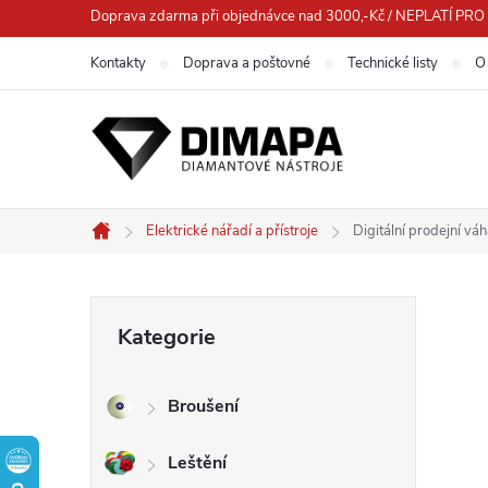
Přejít
Doprava zdarma při objednávce nad 3000,-Kč / NEPLATÍ 
na
Kontakty
Doprava a poštovné
Technické listy
O
obsah
Elektrické nářadí a přístroje
Digitální prodejní v
Domů
P
Přeskočit
Kategorie
kategorie
o
Broušení
s
Leštění
t