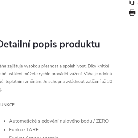
Detailní popis produktu
áha zajišťuje vysokou přesnost a spolehlivost. Díky krátké
obě ustálení můžete rychle provádět vážení. Váha je odolná
ůči teplotním změnám. Je schopna zvládnout zatížení až 30
g.
FUNKCE
Automatické sledování nulového bodu / ZERO
Funkce TARE