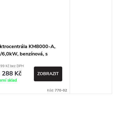
ektrocentrála KM8000-A,
/6,0kW, benzínová, s
ktr. startováním -
899 Kč bez DPH
nerátor
 288 Kč
ZOBRAZIT
erní sklad
Kód:
770-02