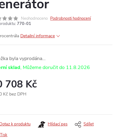
enerátor
Neohodnoceno
Podrobnosti hodnocení
produktu:
770-01
trocentrála
Detailní informace
ožka byla vyprodána…
rní sklad
11.8.2026
0 708 Kč
0 Kč bez DPH
ná
:
Dotaz k produktu
Hlídací pes
Sdílet
Tisk