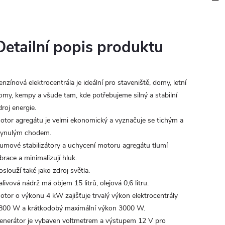
Detailní popis produktu
enzínová elektrocentrála je ideální pro staveniště, domy, letní
omy, kempy a všude tam, kde potřebujeme silný a stabilní
droj energie.
otor agregátu je velmi ekonomický a vyznačuje se tichým a
lynulým chodem.
umové stabilizátory a uchycení motoru agregátu tlumí
ibrace a minimalizují hluk.
oslouží také jako zdroj světla.
alivová nádrž má objem 15 litrů, olejová 0,6 litru.
otor o výkonu 4 kW zajišťuje trvalý výkon elektrocentrály
800 W a krátkodobý maximální výkon 3000 W.
enerátor je vybaven voltmetrem a výstupem 12 V pro