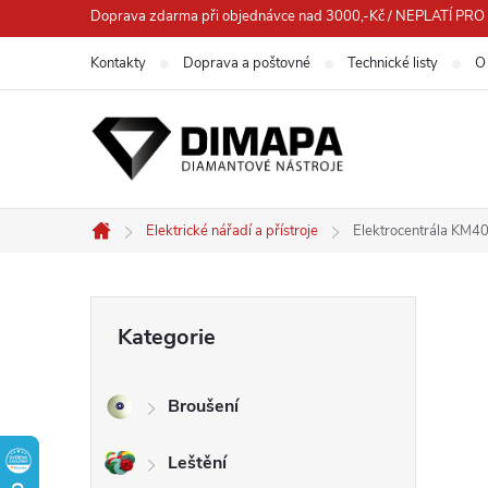
Přejít
Doprava zdarma při objednávce nad 3000,-Kč / NEPLATÍ 
na
Kontakty
Doprava a poštovné
Technické listy
O
obsah
Elektrické nářadí a přístroje
Elektrocentrála KM40
Domů
P
Přeskočit
Kategorie
kategorie
o
Broušení
s
Leštění
t