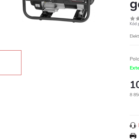
g
Kód 
Elek
Pol
Exte
1
8 85
Měr
cena