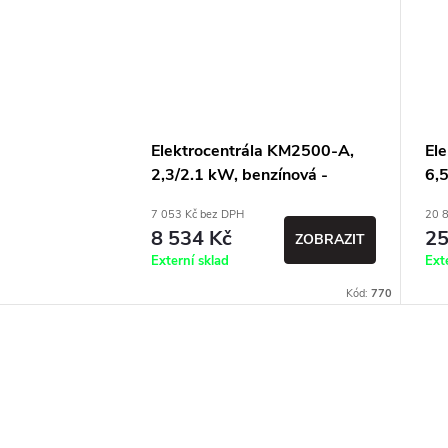
Elektrocentrála KM2500-A,
El
2,3/2.1 kW, benzínová -
6,5
generátor
ele
7 053 Kč bez DPH
20 
ge
8 534 Kč
25
ZOBRAZIT
Externí sklad
Ext
Kód:
770