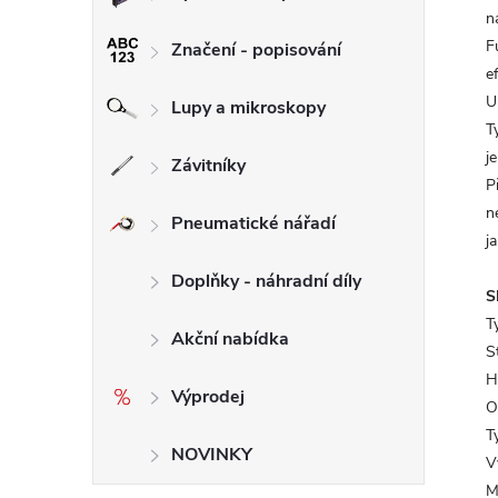
n
F
Značení - popisování
e
U
Lupy a mikroskopy
T
j
Závitníky
P
n
Pneumatické nářadí
j
Doplňky - náhradní díly
S
T
Akční nabídka
S
H
Výprodej
O
T
NOVINKY
V
M