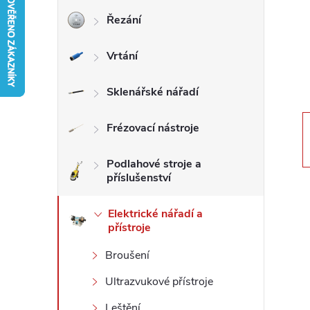
Řezání
r
Vrtání
a
n
Sklenářské nářadí
n
Frézovací nástroje
í
Podlahové stroje a
příslušenství
p
Elektrické nářadí a
přístroje
a
Broušení
n
Ultrazvukové přístroje
e
Leštění