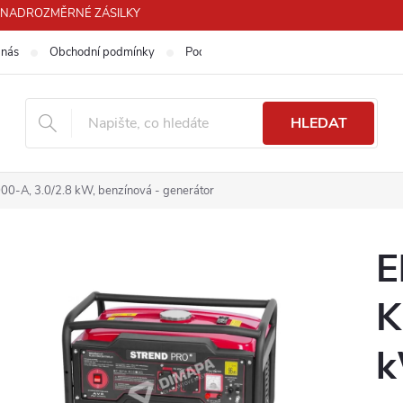
PRO NADROZMĚRNÉ ZÁSILKY
 nás
Obchodní podmínky
Podmínky ochrany osobních údajů
HLEDAT
00-A, 3.0/2.8 kW, benzínová - generátor
E
K
k