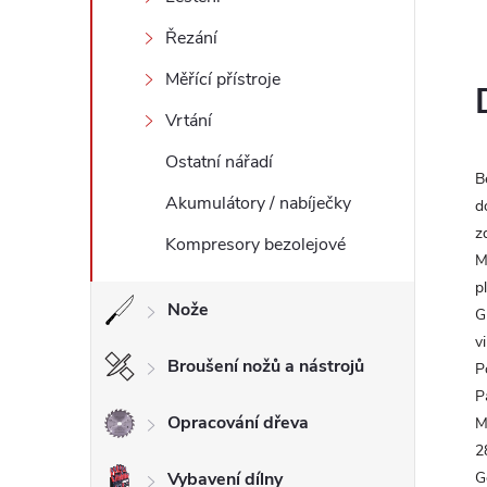
l
Řezání
Měřící přístroje
Vrtání
Ostatní nářadí
B
Akumulátory / nabíječky
d
z
Kompresory bezolejové
M
p
Nože
G
v
Broušení nožů a nástrojů
P
P
Opracování dřeva
M
2
Vybavení dílny
G