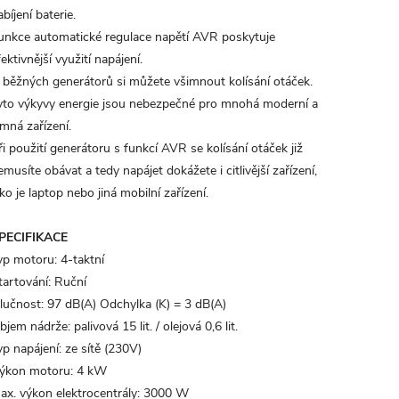
abíjení baterie.
unkce automatické regulace napětí AVR poskytuje
fektivnější využití napájení.
 běžných generátorů si můžete všimnout kolísání otáček.
yto výkyvy energie jsou nebezpečné pro mnohá moderní a
emná zařízení.
ři použití generátoru s funkcí AVR se kolísání otáček již
emusíte obávat a tedy napájet dokážete i citlivější zařízení,
ako je laptop nebo jiná mobilní zařízení.
PECIFIKACE
yp motoru:
4-taktní
tartování:
Ruční
lučnost:
97 dB(A) Odchylka (K) = 3 dB(A)
bjem nádrže:
palivová 15 lit. / olejová 0,6 lit.
yp napájení:
ze sítě (230V)
ýkon motoru:
4 kW
ax. výkon elektrocentrály:
3000 W