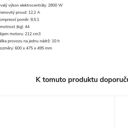
rvalý výkon elektrocentrály:
2800 W
menovitý proud:
12,2 A
ompresní poměr:
8,5:1
motnost (kg):
44
bjem motoru:
212 cm3
élka provozu na jednu nádrž:
10 h
ozměry:
600 x 475 x 495 mm
K tomuto produktu doporuču