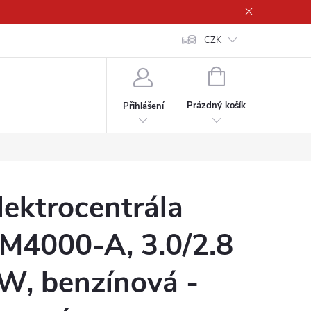
CZK
NÁKUPNÍ
KOŠÍK
Prázdný košík
Přihlášení
lektrocentrála
M4000-A, 3.0/2.8
W, benzínová -