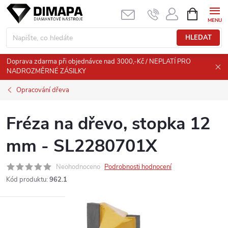
Přejít
NÁKUPNÍ
KOŠÍK
na
obsah
HLEDAT
Doprava zdarma při objednávce nad 3000,-Kč / NEPLATÍ PRO
NADROZMĚRNÉ ZÁSILKY
Opracování dřeva
Fréza na dřevo, stopka 12
mm - SL2280701X
Neohodnoceno
Podrobnosti hodnocení
Kód produktu:
962.1