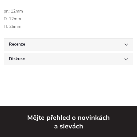
pr.: 12mm
D: 12mm
H: 25mm
Recenze
Diskuse
Mějte přehled o novinkách
a slevách
Z