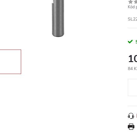
Kód 
SL2
1
84 K
Měr
cena