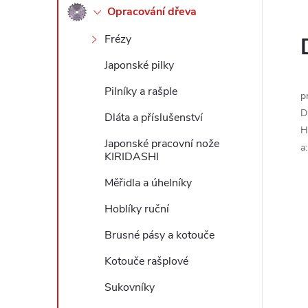
Opracování dřeva
l
Frézy
Japonské pilky
Pilníky a rašple
p
D
Dláta a příslušenství
H
Japonské pracovní nože
a
KIRIDASHI
Měřidla a úhelníky
Hoblíky ruční
Brusné pásy a kotouče
Kotouče rašplové
Sukovníky