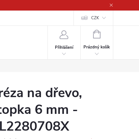
CZK
NÁKUPNÍ
KOŠÍK
Prázdný košík
Přihlášení
réza na dřevo,
topka 6 mm -
L2280708X