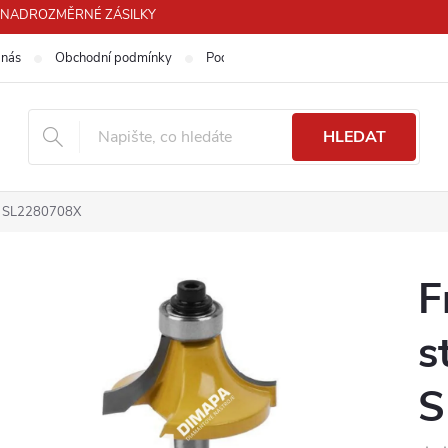
PRO NADROZMĚRNÉ ZÁSILKY
 nás
Obchodní podmínky
Podmínky ochrany osobních údajů
HLEDAT
 - SL2280708X
F
s
S