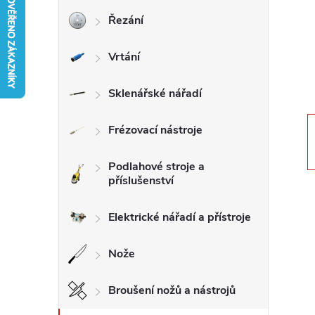
Řezání
r
Vrtání
a
n
Sklenářské nářadí
n
Frézovací nástroje
í
Podlahové stroje a
příslušenství
p
Elektrické nářadí a přístroje
a
Nože
n
Broušení nožů a nástrojů
e