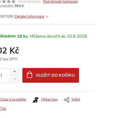
Neohodnoceno
Podrobnosti hodnocení
produktu:
960.0
280708X
Detailní informace
Skladem
18 ks
10.8.2026
02 Kč
č bez DPH
ná
:
VLOŽIT DO KOŠÍKU
Dotaz k produktu
Hlídací pes
Sdílet
Tisk