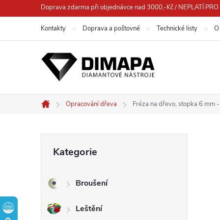
Přejít
Doprava zdarma při objednávce nad 3000,-Kč / NEPLATÍ 
na
Kontakty
Doprava a poštovné
Technické listy
O
obsah
Opracování dřeva
Fréza na dřevo, stopka 6 mm
Domů
P
Přeskočit
Kategorie
kategorie
o
Broušení
s
Leštění
t