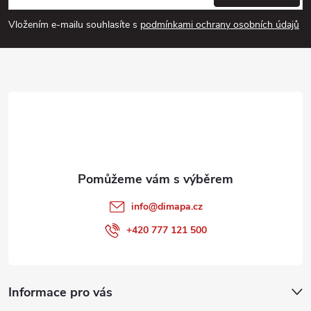
p
Vložením e-mailu souhlasíte s
podmínkami ochrany osobních údajů
a
t
í
info
@
dimapa.cz
+420 777 121 500
Informace pro vás