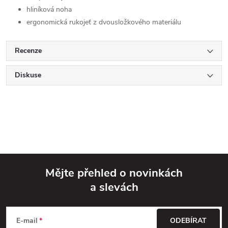
hliníková noha
ergonomická rukojeť z dvousložkového materiálu
Recenze
Diskuse
Mějte přehled o novinkách
a slevách
Z
á
E-mail
ODEBÍRAT