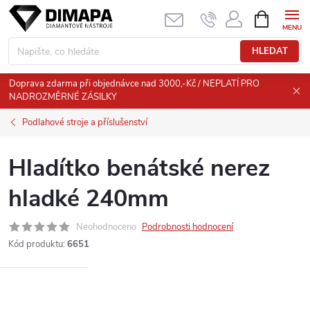
Přejít
NÁKUPNÍ
KOŠÍK
na
obsah
HLEDAT
Doprava zdarma při objednávce nad 3000,-Kč / NEPLATÍ PRO
NADROZMĚRNÉ ZÁSILKY
Podlahové stroje a příslušenství
Hladítko benátské nerez
hladké 240mm
Neohodnoceno
Podrobnosti hodnocení
Kód produktu:
6651