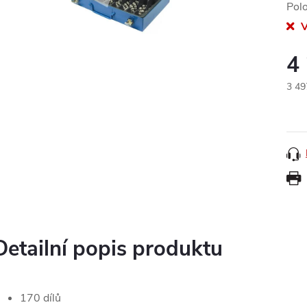
Pol
V
4
3 49
Měr
cena
Detailní popis produktu
170 dílů