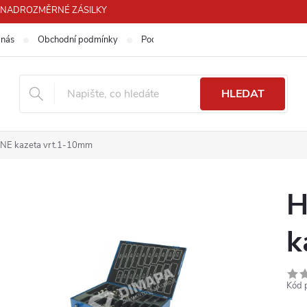
PRO NADROZMĚRNÉ ZÁSILKY
 nás
Obchodní podmínky
Podmínky ochrany osobních údajů
HLEDAT
NE kazeta vrt.1-10mm
H
k
Kód 