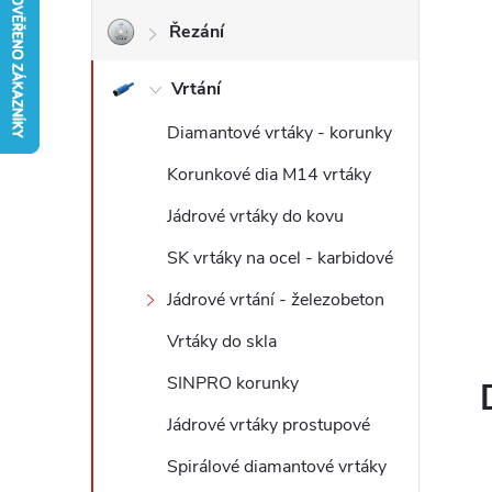
Řezání
r
Vrtání
a
Diamantové vrtáky - korunky
n
Korunkové dia M14 vrtáky
n
Jádrové vrtáky do kovu
í
SK vrtáky na ocel - karbidové
Jádrové vrtání - železobeton
p
Vrtáky do skla
a
SINPRO korunky
n
Jádrové vrtáky prostupové
Spirálové diamantové vrtáky
e