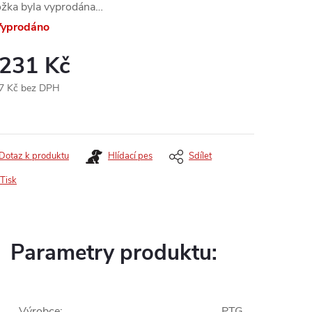
ožka byla vyprodána…
yprodáno
 231 Kč
7 Kč bez DPH
ná
:
Dotaz k produktu
Hlídací pes
Sdílet
Tisk
Parametry produktu:
Výrobce
:
PTG