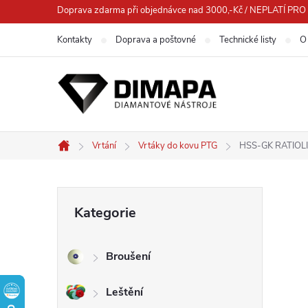
Přejít
Doprava zdarma při objednávce nad 3000,-Kč / NEPLATÍ 
na
Kontakty
Doprava a poštovné
Technické listy
O
obsah
Vrtání
Vrtáky do kovu PTG
HSS-GK RATIOLI
Domů
P
Přeskočit
Kategorie
kategorie
o
Broušení
s
Leštění
t