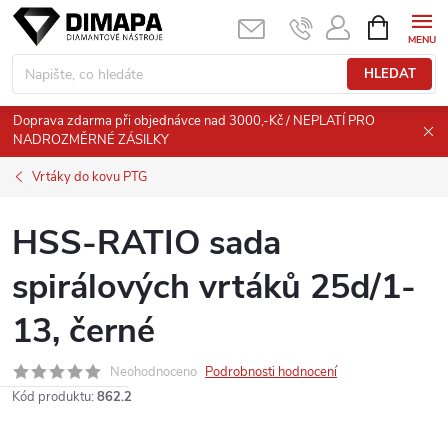
Přejít
NÁKUPNÍ
KOŠÍK
na
obsah
HLEDAT
Doprava zdarma při objednávce nad 3000,-Kč / NEPLATÍ PRO
NADROZMĚRNÉ ZÁSILKY
Vrtáky do kovu PTG
HSS-RATIO sada
spirálových vrtáků 25d/1-
13, černé
Neohodnoceno
Podrobnosti hodnocení
Kód produktu:
862.2