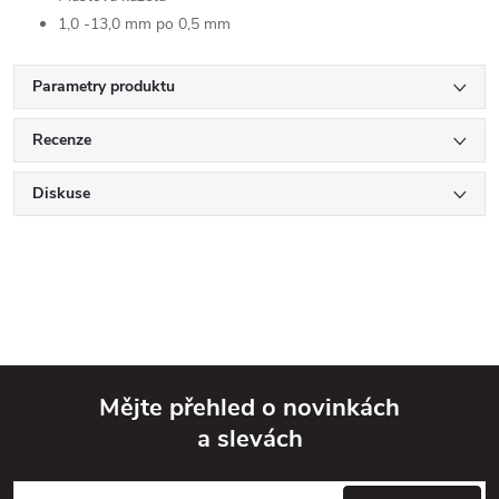
1,0 -13,0 mm po 0,5 mm
Parametry produktu
Recenze
Diskuse
Mějte přehled o novinkách
a slevách
Z