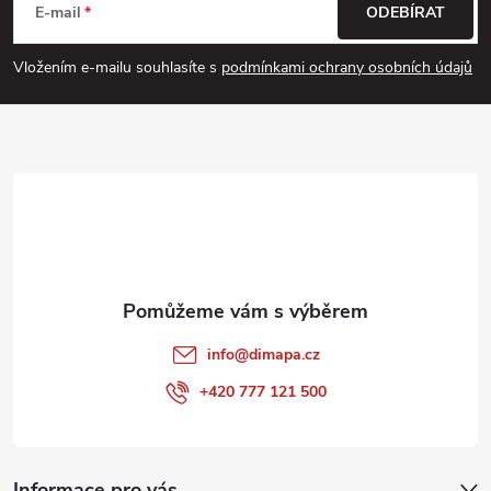
á
E-mail
ODEBÍRAT
p
Vložením e-mailu souhlasíte s
podmínkami ochrany osobních údajů
a
t
í
info
@
dimapa.cz
+420 777 121 500
Informace pro vás