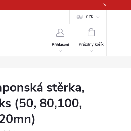
CZK
NÁKUPNÍ
KOŠÍK
Prázdný košík
Přihlášení
aponská stěrka,
ks (50, 80,100,
20mn)