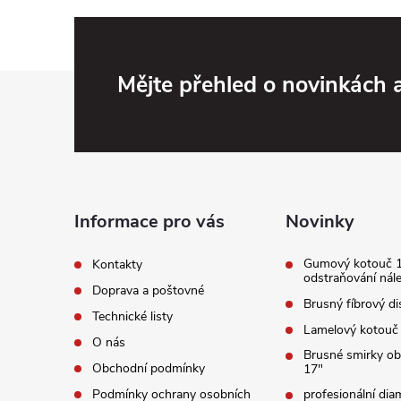
Z
Mějte přehled o novinkách
á
p
a
Informace pro vás
Novinky
t
Gumový kotouč 
Kontakty
odstraňování nál
Doprava a poštovné
í
Brusný fíbrový di
Technické listy
Lamelový kotouč
O nás
Brusné smirky o
Obchodní podmínky
17"
Podmínky ochrany osobních
profesionální di