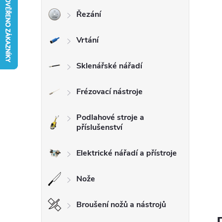
Řezání
r
Vrtání
a
n
Sklenářské nářadí
n
Frézovací nástroje
í
Podlahové stroje a
příslušenství
p
Elektrické nářadí a přístroje
a
Nože
n
Broušení nožů a nástrojů
e