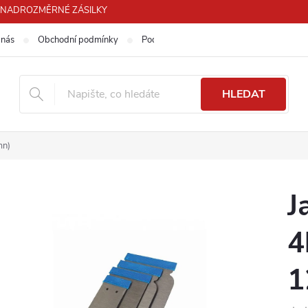
PRO NADROZMĚRNÉ ZÁSILKY
 nás
Obchodní podmínky
Podmínky ochrany osobních údajů
HLEDAT
mn)
J
4
1