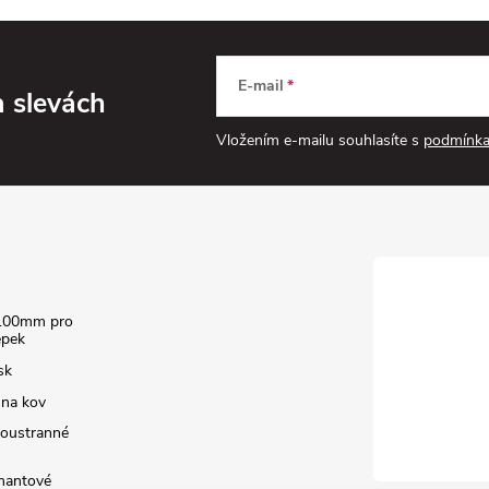
E-mail
a slevách
Vložením e-mailu souhlasíte s
podmínka
100mm pro
epek
sk
 na kov
boustranné
amantové