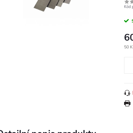
Kód 
6
50 K
Měr
cena