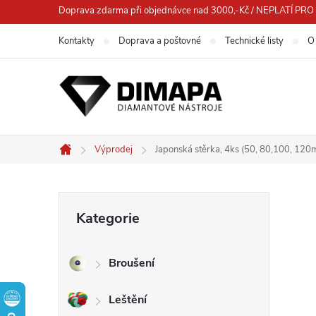
Přejít
Doprava zdarma při objednávce nad 3000,-Kč / NEPLATÍ 
na
Kontakty
Doprava a poštovné
Technické listy
O
obsah
Výprodej
Japonská stěrka, 4ks (50, 80,100, 120
Domů
P
Přeskočit
Kategorie
kategorie
o
Broušení
s
Leštění
t