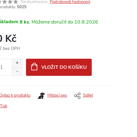
Neohodnoceno
Podrobnosti hodnocení
produktu:
5025
Skladem
8 ks
10.8.2026
0 Kč
č bez DPH
ná
:
VLOŽIT DO KOŠÍKU
Dotaz k produktu
Hlídací pes
Sdílet
Tisk