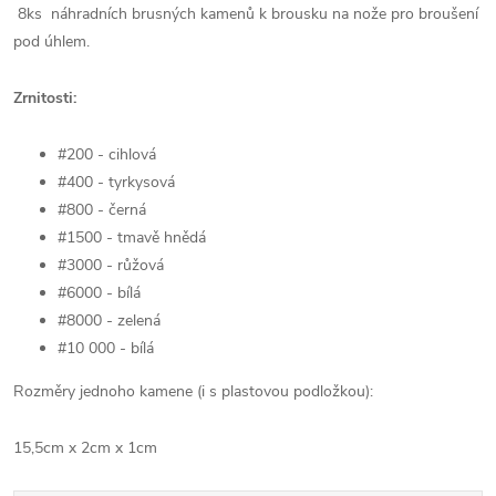
8ks náhradních brusných kamenů k brousku na nože pro broušení
pod úhlem.
Zrnitosti:
#200 - cihlová
#400 - tyrkysová
#800 - černá
#1500 - tmavě hnědá
#3000 - růžová
#6000 - bílá
#8000 - zelená
#10 000 - bílá
Rozměry jednoho kamene (i s plastovou podložkou):
15,5cm x 2cm x 1cm