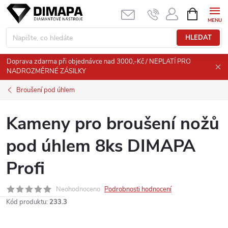
Přejít
NÁKUPNÍ
KOŠÍK
na
obsah
HLEDAT
Doprava zdarma při objednávce nad 3000,-Kč / NEPLATÍ PRO
NADROZMĚRNÉ ZÁSILKY
Broušení pod úhlem
Kameny pro broušení nožů
pod úhlem 8ks DIMAPA
Profi
Neohodnoceno
Podrobnosti hodnocení
Kód produktu:
233.3