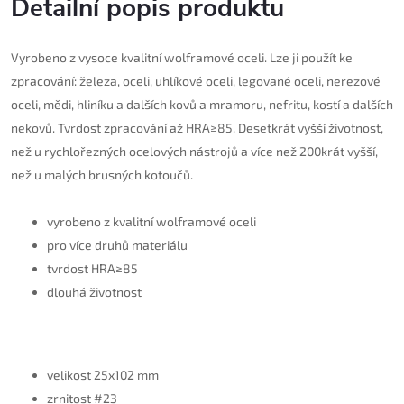
Detailní popis produktu
Vyrobeno z vysoce kvalitní wolframové oceli. Lze ji použít ke
zpracování: železa, oceli, uhlíkové oceli, legované oceli, nerezové
oceli, mědi, hliníku a dalších kovů a mramoru, nefritu, kostí a dalších
nekovů. Tvrdost zpracování až HRA≥85. Desetkrát vyšší životnost,
než u rychlořezných ocelových nástrojů a více než 200krát vyšší,
než u malých brusných kotoučů.
vyrobeno z kvalitní wolframové oceli
pro více druhů materiálu
tvrdost HRA≥85
dlouhá životnost
velikost 25x102 mm
zrnitost #23