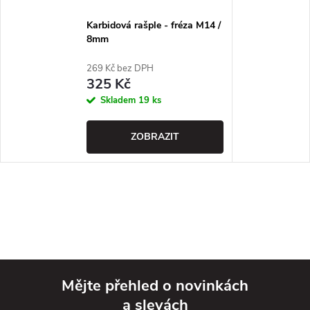
Karbidová rašple - fréza M14 /
8mm
269 Kč bez DPH
325 Kč
Skladem
19 ks
ZOBRAZIT
Mějte přehled o novinkách
a slevách