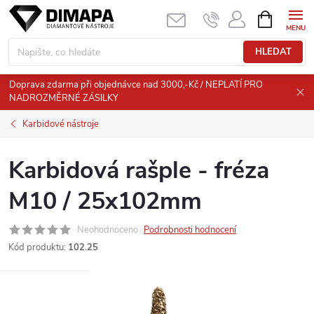
Přejít
NÁKUPNÍ
KOŠÍK
na
obsah
HLEDAT
Doprava zdarma při objednávce nad 3000,-Kč / NEPLATÍ PRO
NADROZMĚRNÉ ZÁSILKY
Karbidové nástroje
Karbidová rašple - fréza
M10 / 25x102mm
Neohodnoceno
Podrobnosti hodnocení
Kód produktu:
102.25