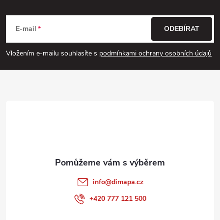
Z
á
E-mail
ODEBÍRAT
p
Vložením e-mailu souhlasíte s
podmínkami ochrany osobních údajů
a
t
í
info
@
dimapa.cz
+420 777 121 500