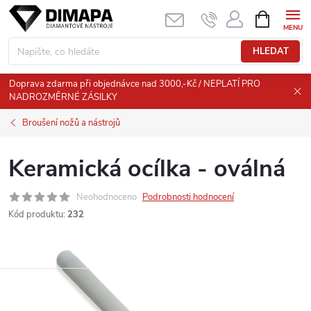
Přejít
NÁKUPNÍ
KOŠÍK
na
obsah
HLEDAT
Doprava zdarma při objednávce nad 3000,-Kč / NEPLATÍ PRO
NADROZMĚRNÉ ZÁSILKY
Broušení nožů a nástrojů
Keramická ocílka - oválná
Neohodnoceno
Podrobnosti hodnocení
Kód produktu:
232