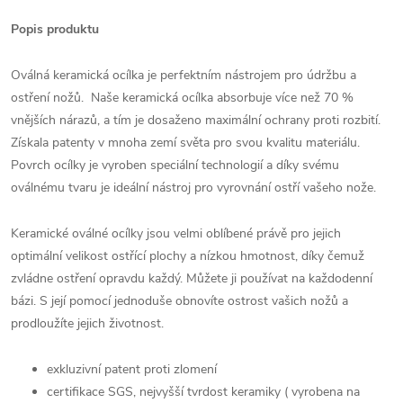
Popis produktu
Oválná keramická ocílka je perfektním nástrojem pro údržbu a
ostření nožů. Naše keramická ocílka absorbuje více než 70 %
vnějších nárazů, a tím je dosaženo maximální ochrany proti rozbití.
Získala patenty v mnoha zemí světa pro svou kvalitu materiálu.
Povrch ocílky je vyroben speciální technologií a díky svému
oválnému tvaru je
ideální nástroj pro vyrovnání ostří vašeho nože.
Keramické oválné ocílky
jsou velmi oblíbené právě pro jejich
optimální velikost ostřící plochy a nízkou hmotnost, díky čemuž
zvládne ostření opravdu každý.
Můžete ji používat na každodenní
bázi. S její pomocí jednoduše obnovíte ostrost vašich nožů a
prodloužíte jejich životnost.
exkluzivní patent proti zlomení
certifikace SGS, nejvyšší tvrdost keramiky ( vyrobena na