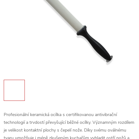
Profesionální keramická ocílka s certifikovanou antivibrační
technologií a trvdostí převyšující běžné ocílky. V
ýznamným rozdílem
je velikost kontaktní plochy s čepelí nože. Díky svému oválnému
tvaru umožňuje i méně zkušeným kuchařům vyhladit ostří nožů a