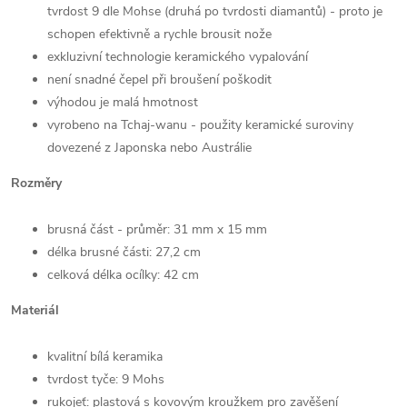
tvrdost 9 dle Mohse (druhá po tvrdosti diamantů) - proto je
schopen efektivně a rychle brousit nože
exkluzivní technologie keramického vypalování
není snadné čepel při broušení poškodit
výhodou je malá hmotnost
vyrobeno na Tchaj-wanu - použity keramické suroviny
dovezené z Japonska nebo Austrálie
Rozměry
brusná část - průměr: 31 mm x 15 mm
délka brusné části: 27,2 cm
celková délka ocílky: 42 cm
Materiál
kvalitní bílá keramika
tvrdost tyče: 9 Mohs
rukojeť: plastová s kovovým kroužkem pro zavěšení