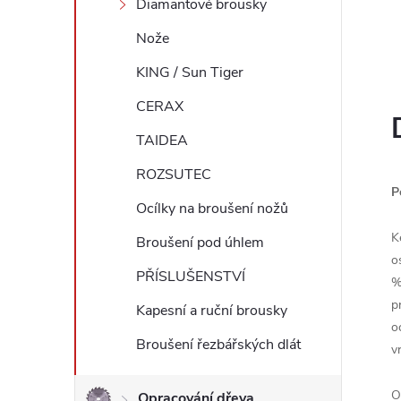
Diamantové brousky
l
Nože
KING / Sun Tiger
CERAX
TAIDEA
ROZSUTEC
P
Ocílky na broušení nožů
K
Broušení pod úhlem
o
PŘÍSLUŠENSTVÍ
%
p
Kapesní a ruční brousky
o
Broušení řezbářských dlát
v
O
Opracování dřeva