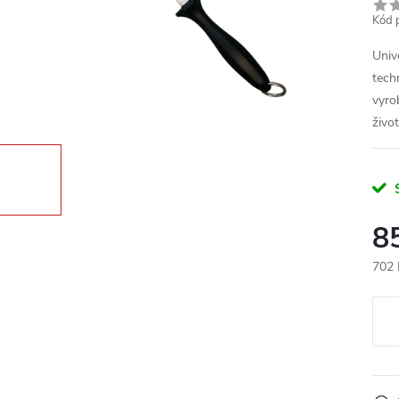
Kód 
Univ
techn
vyro
živo
8
702 
Měr
cena