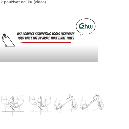
ak používat ocílku (video)