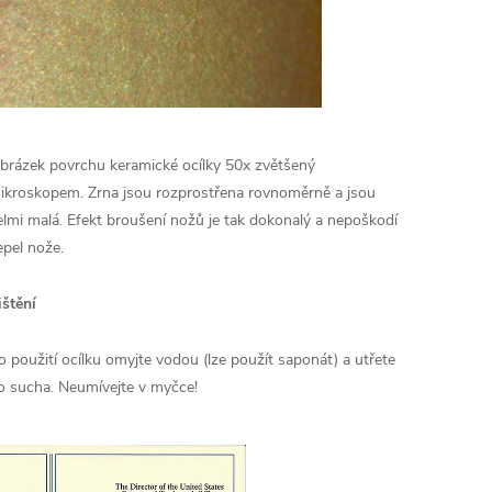
brázek povrchu keramické ocílky 50x zvětšený
ikroskopem. Zrna jsou rozprostřena rovnoměrně a jsou
elmi malá. Efekt broušení nožů je tak dokonalý a nepoškodí
epel nože.
ištění
o použití ocílku omyjte vodou (lze použít saponát) a utřete
o sucha. Neumívejte v myčce!