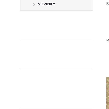
R
NOVINKY
M