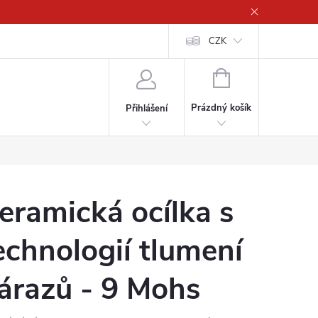
CZK
NÁKUPNÍ
KOŠÍK
Prázdný košík
Přihlášení
eramická ocílka s
echnologií tlumení
árazů - 9 Mohs