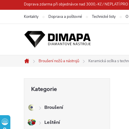
Přejít
Doprava zdarma při objednávce nad 3000,-Kč / NEPLATÍ 
na
Kontakty
Doprava a poštovné
Technické listy
O
obsah
Broušení nožů a nástrojů
Keramická ocílka s techn
Domů
P
Přeskočit
Kategorie
kategorie
o
Broušení
s
Leštění
t