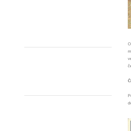
O
m
v
č
Č
P
d