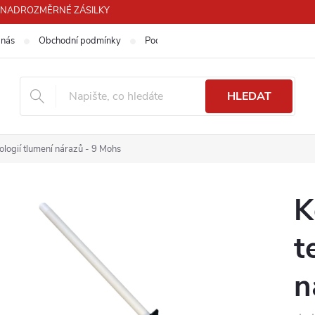
PRO NADROZMĚRNÉ ZÁSILKY
 nás
Obchodní podmínky
Podmínky ochrany osobních údajů
HLEDAT
ologií tlumení nárazů - 9 Mohs
K
t
n