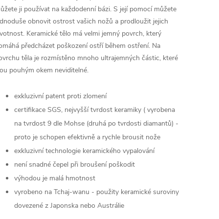
ůžete ji používat na každodenní bázi. S její pomocí můžete
ednoduše obnovit ostrost vašich nožů a prodloužit jejich
ivotnost. Keramické tělo má velmi jemný povrch, který
omáhá předcházet poškození ostří během ostření. Na
ovrchu těla je rozmístěno mnoho ultrajemných částic, které
sou pouhým okem neviditelné.
exkluzivní patent proti zlomení
certifikace SGS, nejvyšší tvrdost keramiky ( vyrobena
na tvrdost 9 dle Mohse (druhá po tvrdosti diamantů) -
proto je schopen efektivně a rychle brousit nože
exkluzivní technologie keramického vypalování
není snadné čepel při broušení poškodit
výhodou je malá hmotnost
vyrobeno na Tchaj-wanu - použity keramické suroviny
dovezené z Japonska nebo Austrálie