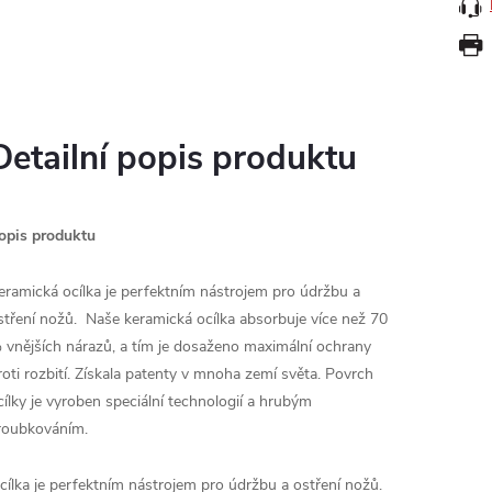
Detailní popis produktu
opis produktu
eramická ocílka je perfektním nástrojem pro údržbu a
stření nožů. Naše keramická ocílka absorbuje více než 70
 vnějších nárazů, a tím je dosaženo maximální ochrany
roti rozbití. Získala patenty v mnoha zemí světa. Povrch
cílky je vyroben speciální technologií a hrubým
roubkováním.
cílka je perfektním nástrojem pro údržbu a ostření nožů.