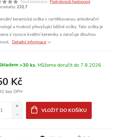
Neohodnoceno
Podrobnosti hodnocení
produktu:
232.7
ersální keramická ocílka s certifikovanou antivibrační
ologií a trvdostí převyšující běžné ocílky. Tato ocílka je
bena z vysoce kvalitní keramiky a zaručuje dlouhou
tnost.
Detailní informace
Skladem
>30 ks
7.8.2026
50 Kč
Kč bez DPH
ná
:
VLOŽIT DO KOŠÍKU