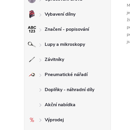
M
j
Vybavení dílny
ž
p
Značení - popisování
p
j
Lupy a mikroskopy
Závitníky
Pneumatické nářadí
Doplňky - náhradní díly
Akční nabídka
Výprodej