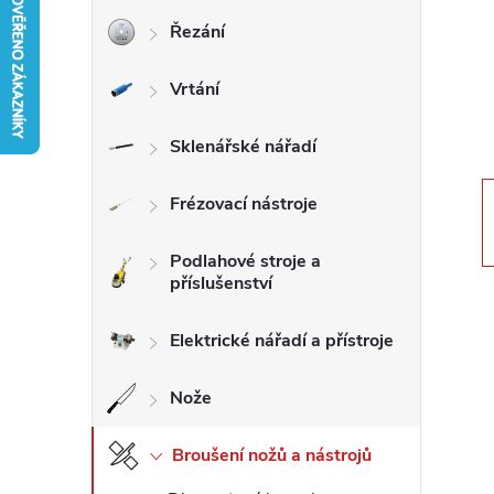
Řezání
r
Vrtání
a
n
Sklenářské nářadí
n
Frézovací nástroje
í
Podlahové stroje a
příslušenství
p
Elektrické nářadí a přístroje
a
Nože
n
Broušení nožů a nástrojů
e