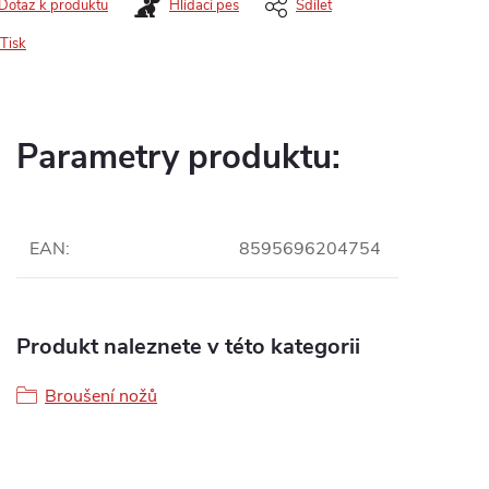
Dotaz k produktu
Hlídací pes
Sdílet
Tisk
Parametry produktu:
EAN
:
8595696204754
Produkt naleznete v této kategorii
Broušení nožů