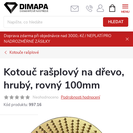
Přejít
NÁKUPNÍ
KOŠÍK
na
obsah
HLEDAT
Doprava zdarma při objednávce nad 3000,-Kč / NEPLATÍ PRO
NADROZMĚRNÉ ZÁSILKY
Kotouče rašplové
Kotouč rašplový na dřevo,
hrubý, rovný 100mm
Neohodnoceno
Podrobnosti hodnocení
Kód produktu:
997.16