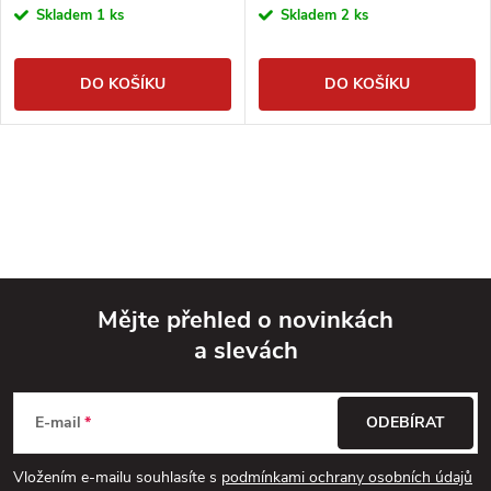
Skladem
1 ks
Skladem
2 ks
DO KOŠÍKU
DO KOŠÍKU
Mějte přehled o novinkách
a slevách
Z
á
E-mail
ODEBÍRAT
p
Vložením e-mailu souhlasíte s
podmínkami ochrany osobních údajů