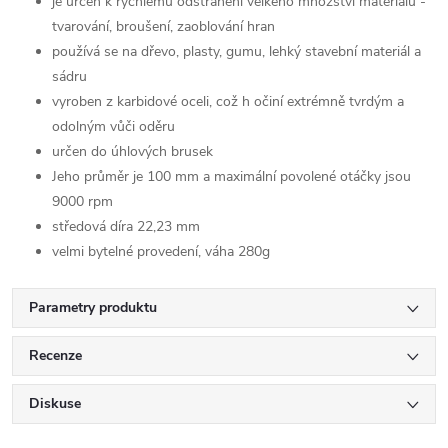
je určen k rychlému odstranění velkého množství materiálu -
tvarování, broušení, zaoblování hran
používá se na dřevo, plasty, gumu, lehký stavební materiál a
sádru
vyroben z karbidové oceli, což h očiní extrémně tvrdým a
odolným vůči oděru
určen do úhlových brusek
Jeho průměr je 100 mm a maximální povolené otáčky jsou
9000 rpm
středová díra 22,23 mm
velmi bytelné provedení, váha 280g
Parametry produktu
Recenze
Diskuse