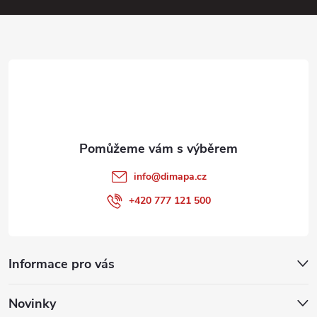
a
t
í
info
@
dimapa.cz
+420 777 121 500
Informace pro vás
Novinky