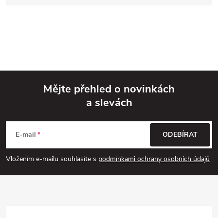
Mějte přehled o novinkách
a slevách
Z
á
E-mail
ODEBÍRAT
p
Vložením e-mailu souhlasíte s
podmínkami ochrany osobních údajů
a
t