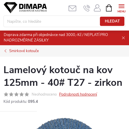
Přejít
NÁKUPNÍ
KOŠÍK
na
obsah
HLEDAT
Doprava zdarma při objednávce nad 3000,-Kč / NEPLATÍ PRO
NADROZMĚRNÉ ZÁSILKY
Smirkové kotouče
Lamelový kotouč na kov
125mm - 40# T27 - zirkon
Neohodnoceno
Podrobnosti hodnocení
Kód produktu:
095.4