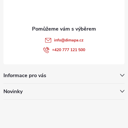
í
info
@
dimapa.cz
+420 777 121 500
Informace pro vás
Novinky