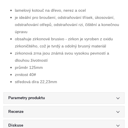
lamelový kotouč na dřevo, nerez a ocel
je ideální pro broušení, odstraňování třísek, úkosování,
odstraňování otřepů, odstraňování rzi, čištění a konečnou
úpravu
obsahuje zirkonové brusivo - zirkon je vyroben z oxidu
zirkoničitého, což je tvrdý a odolný brusný materiál
zirkonová zrna jsou známá svou vysokou pevností a
dlouhou životností
průměr 125mm
zrnitost 40#
středová díra 22,23mm
Parametry produktu
Recenze
Diskuse