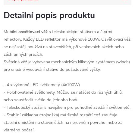
Detailní popis produktu
Mobilní
osvětlovací věž
s teleskopickým stativem a čtyřmi
reflektory. Každý LED reflektor má výkonově 100W. Osvětlovací věž
se nejčastěji používá na staveništích, při venkovních akcích nebo
záchranných pracích.
Světelná věž je vybavena mechanickým klikovým systémem (winch)
pro snadné vysouvání stativu do požadované výšky.
- 4 x výkonné LED světlomety (4x100W)
- Polohovatelné světlomety. Můžou se natáčet do různých úhlů,
nebo soustředit světlo do jednoho bodu.
- Teleskopický stožár s navijákem pro pohodlné zvedání světlometů.
- Stabilní základna (trojnožka) má široké rozpětí což zaručuje
stabilní umístění na staveništích na nerovném povrchu, nebo za
větrného počasí.