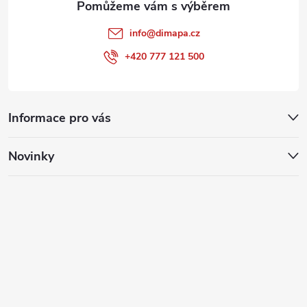
info
@
dimapa.cz
+420 777 121 500
Informace pro vás
Novinky