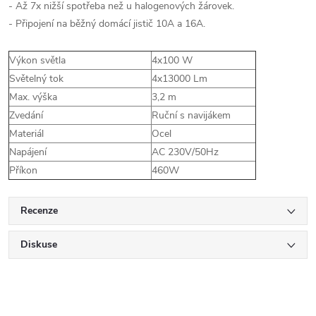
- Až 7x nižší spotřeba než u halogenových žárovek.
- Připojení na běžný domácí jistič 10A a 16A.
Výkon světla
4x100 W
Světelný tok
4x13000 Lm
Max. výška
3,2 m
Zvedání
Ruční s navijákem
Materiál
Ocel
Napájení
AC 230V/50Hz
Příkon
460W
Recenze
Diskuse