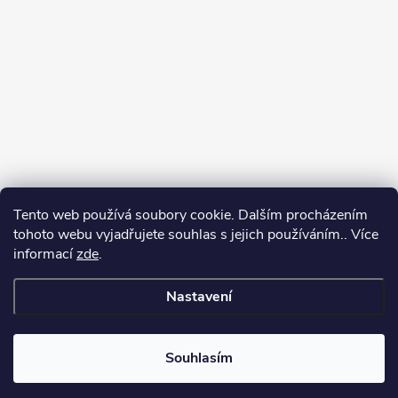
Tento web používá soubory cookie. Dalším procházením
tohoto webu vyjadřujete souhlas s jejich používáním.. Více
informací
zde
.
Nastavení
Copyright 2026
Můj e-shop
. Všechna práva vyhrazena.
Souhlasím
Vytvořil Shoptet