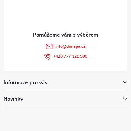
í
info
@
dimapa.cz
+420 777 121 500
Informace pro vás
Novinky