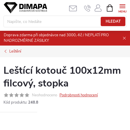
Přejít
NÁKUPNÍ
KOŠÍK
na
obsah
HLEDAT
Doprava zdarma při objednávce nad 3000,-Kč / NEPLATÍ PRO
NADROZMĚRNÉ ZÁSILKY
Leštění
Leštící kotouč 100x12mm
filcový, stopka
Neohodnoceno
Podrobnosti hodnocení
Kód produktu:
248.8