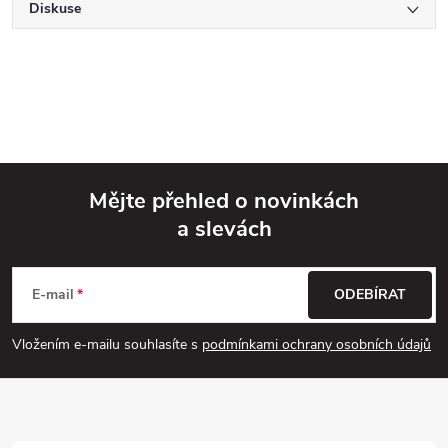
Diskuse
Mějte přehled o novinkách
a slevách
Z
á
E-mail
ODEBÍRAT
p
Vložením e-mailu souhlasíte s
podmínkami ochrany osobních údajů
a
t