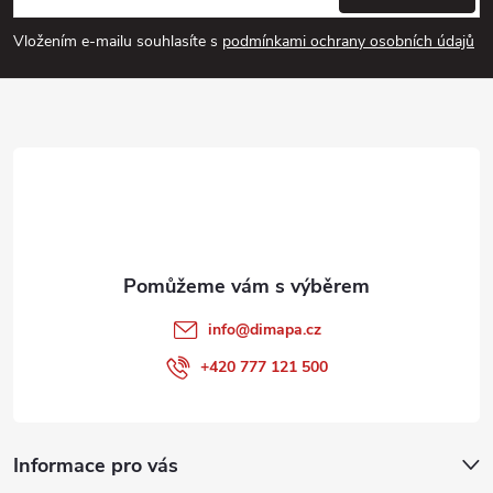
p
Vložením e-mailu souhlasíte s
podmínkami ochrany osobních údajů
a
t
í
info
@
dimapa.cz
+420 777 121 500
Informace pro vás