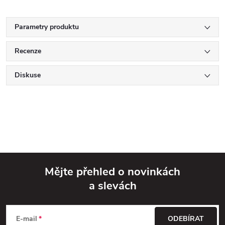
Parametry produktu
Recenze
Diskuse
Mějte přehled o novinkách
a slevách
Z
á
E-mail
ODEBÍRAT