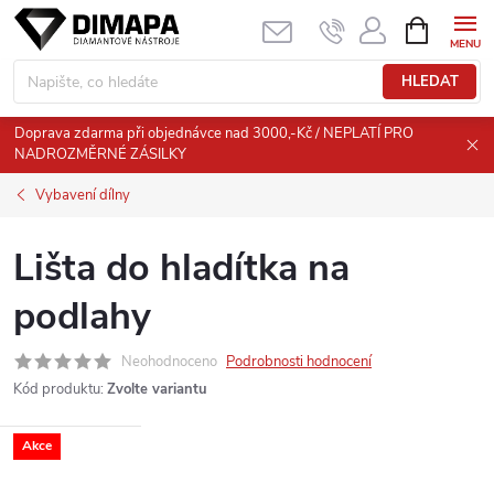
Přejít
NÁKUPNÍ
KOŠÍK
na
obsah
HLEDAT
Doprava zdarma při objednávce nad 3000,-Kč / NEPLATÍ PRO
NADROZMĚRNÉ ZÁSILKY
Vybavení dílny
Lišta do hladítka na
podlahy
Neohodnoceno
Podrobnosti hodnocení
Kód produktu:
Zvolte variantu
Akce