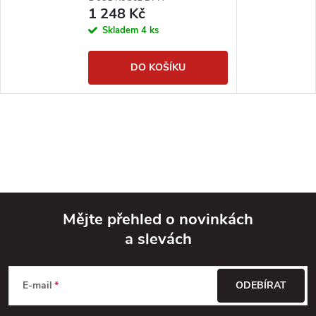
1 248 Kč
Skladem
4 ks
DO KOŠÍKU
Mějte přehled o novinkách
a slevách
Z
á
E-mail
ODEBÍRAT