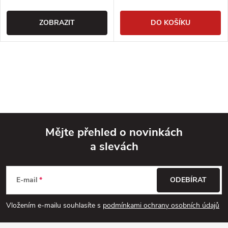
ZOBRAZIT
DO KOŠÍKU
Mějte přehled o novinkách
a slevách
Z
á
E-mail
ODEBÍRAT
p
Vložením e-mailu souhlasíte s
podmínkami ochrany osobních údajů