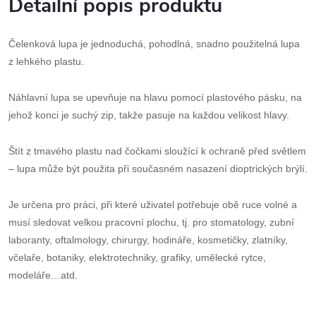
Detailní popis produktu
Čelenková lupa je jednoduchá, pohodlná, snadno použitelná lupa
z lehkého plastu.
Náhlavní lupa se upevňuje na hlavu pomocí plastového pásku, na
jehož konci je suchý zip, takže pasuje na každou velikost hlavy.
Štít z tmavého plastu nad čočkami sloužící k ochraně před světlem
– lupa může být použita při současném nasazení dioptrických brýlí.
Je určena pro práci, při které uživatel potřebuje obě ruce volné a
musí sledovat velkou pracovní plochu, tj. pro stomatology, zubní
laboranty, oftalmology, chirurgy, hodináře, kosmetičky, zlatníky,
včelaře, botaniky, elektrotechniky, grafiky, umělecké rytce,
modeláře…atd.