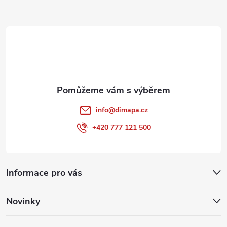
a
t
í
info
@
dimapa.cz
+420 777 121 500
Informace pro vás
Novinky