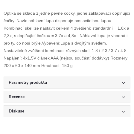
Optika se skládá z jedné pevné čočky, jedné zaklapávací doplňujicí
čočky. Navíc náhlavní lupa disponuje nastavitelnou lupou.
Kombinací skel lze nastavit celkem 4 zvětšení: standardní = 1,8x a
2,3x, s doplňující čočkou = 3,7x a 4,8x.. Náhlavní lupa je vhodná i
pro ty, co nosí brýle.Vybavení:Lupa s dvojitým světlem.
Nastavitelné zvětšení kombinací různých skel: 1.8 / 2.3 / 3.7 / 4.8
Napájení: 4x1,5V článek AAA (nejsou součástí dodávky) Rozměry:
200 x 60 x 140 mm Hmotnost: 150 g
Parametry produktu
Recenze
Diskuse