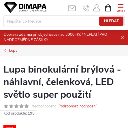
Přejít
NÁKUPNÍ
KOŠÍK
na
obsah
HLEDAT
Doprava zdarma při objednávce nad 3000,-Kč / NEPLATÍ PRO
NADROZMĚRNÉ ZÁSILKY
Lupy
Lupa binokulární brýlová -
náhlavní, čelenková, LED
světlo super použití
Neohodnoceno
Podrobnosti hodnocení
Kód produktu:
195