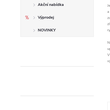
Akční nabídka
J
a
Výprodej
z
z
NOVINKY
r
N
u
V
v