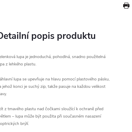
Detailní popis produktu
elenková lupa je jednoduchá, pohodlná, snadno použitelná
upa z lehkého plastu.
áhlavní lupa se upevňuje na hlavu pomocí plastového pásku,
a jehož konci je suchý zip, takže pasuje na každou velikost
lavy.
tít z tmavého plastu nad čočkami sloužící k ochraně před
větlem – lupa může být použita při současném nasazení
ioptrických brýlí.