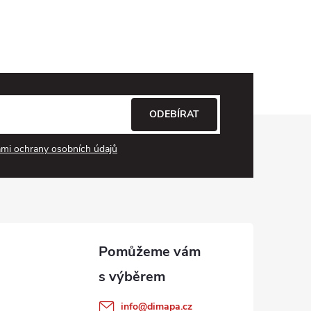
ODEBÍRAT
mi ochrany osobních údajů
info
@
dimapa.cz