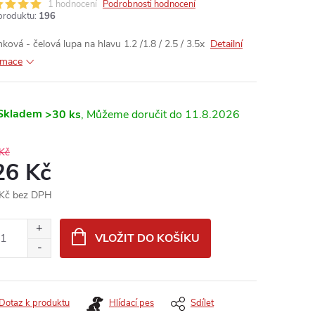
1 hodnocení
Podrobnosti hodnocení
produktu:
196
nková - čelová lupa na hlavu 1.2 /1.8 / 2.5 / 3.5x
Detailní
rmace
Skladem
>30 ks
11.8.2026
Kč
26 Kč
Kč bez DPH
ná
:
VLOŽIT DO KOŠÍKU
Dotaz k produktu
Hlídací pes
Sdílet