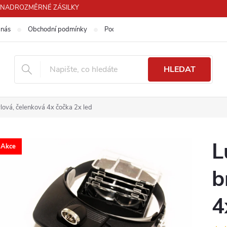
PRO NADROZMĚRNÉ ZÁSILKY
 nás
Obchodní podmínky
Podmínky ochrany osobních údajů
HLEDAT
ýlová, čelenková 4x čočka 2x led
L
Akce
b
4