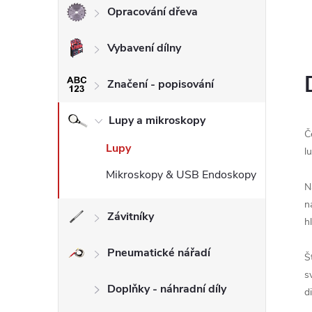
Opracování dřeva
l
Vybavení dílny
Značení - popisování
Lupy a mikroskopy
Č
Lupy
l
Mikroskopy & USB Endoskopy
N
n
Závitníky
h
Pneumatické nářadí
Š
s
Doplňky - náhradní díly
d