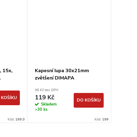
, 15x,
Kapesní lupa 30x21mm
Čtecí lu
A
zvětšení DIMAPA
zvětše
98 Kč bez DPH
82 Kč bez 
119 Kč
99 Kč
 KOŠÍKU
DO KOŠÍKU
Skladem
Sklad
>30 ks
>30 ks
Kód:
199.0
Kód:
199