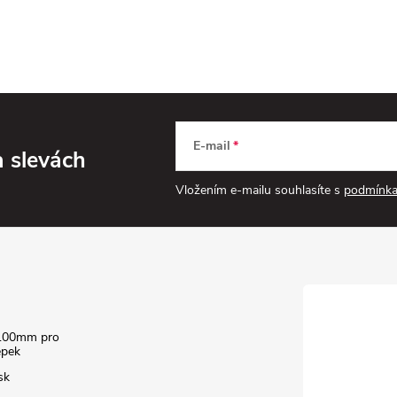
E-mail
a slevách
Vložením e-mailu souhlasíte s
podmínka
100mm pro
epek
sk