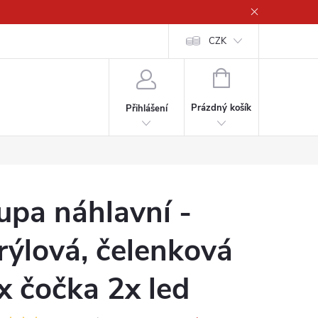
CZK
NÁKUPNÍ
KOŠÍK
Prázdný košík
Přihlášení
upa náhlavní -
rýlová, čelenková
x čočka 2x led