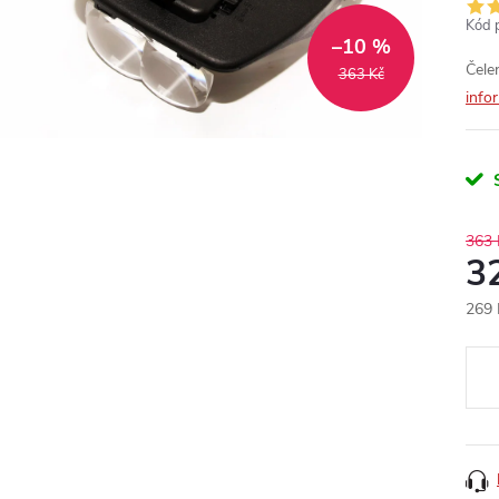
Kód 
–10 %
Čele
363 Kč
info
363 
3
269 
Měr
cena