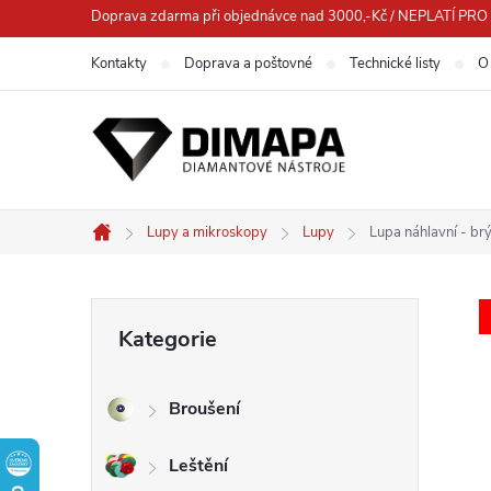
Přejít
Doprava zdarma při objednávce nad 3000,-Kč / NEPLATÍ 
na
Kontakty
Doprava a poštovné
Technické listy
O
obsah
Lupy a mikroskopy
Lupy
Lupa náhlavní - br
Domů
P
Přeskočit
Kategorie
kategorie
o
Broušení
s
Leštění
t