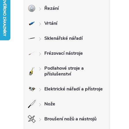
Řezání
r
Vrtání
a
n
Sklenářské nářadí
n
Frézovací nástroje
í
Podlahové stroje a
příslušenství
p
Elektrické nářadí a přístroje
a
Nože
n
Broušení nožů a nástrojů
e