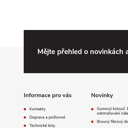
Z
Mějte přehled o novinkách
á
p
a
Informace pro vás
Novinky
t
Gumový kotouč 
Kontakty
odstraňování nál
Doprava a poštovné
í
Brusný fíbrový di
Technické listy