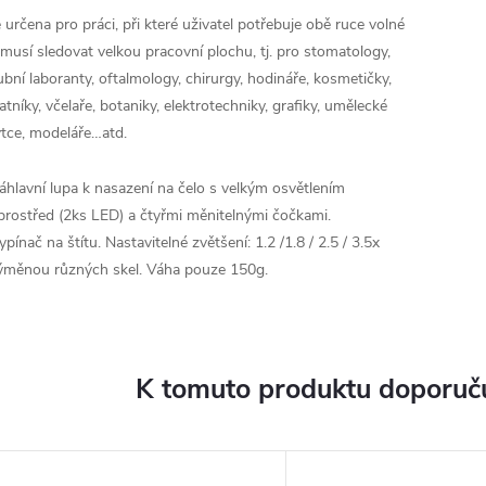
e určena pro práci, při které uživatel potřebuje obě ruce volné
 musí sledovat velkou pracovní plochu, tj. pro stomatology,
ubní laboranty, oftalmology, chirurgy, hodináře, kosmetičky,
latníky, včelaře, botaniky, elektrotechniky, grafiky, umělecké
ytce, modeláře…atd.
áhlavní lupa k nasazení na čelo s velkým osvětlením
prostřed (2ks LED) a čtyřmi měnitelnými čočkami.
ypínač na štítu. Nastavitelné zvětšení: 1.2 /1.8 / 2.5 / 3.5x
ýměnou různých skel. Váha pouze 150g.
K tomuto produktu doporuču