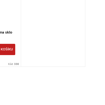
na sklo
I
 KOŠÍKU
Kód:
330