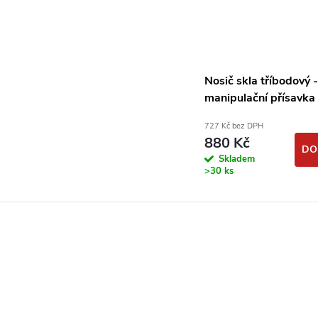
Nosič skla tříbodový -
manipulační přísavka 
155kg DIMAPA PROF
727 Kč bez DPH
880 Kč
DO
Skladem
>30 ks