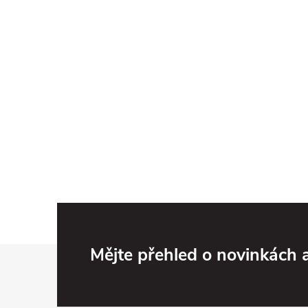
Z
Mějte přehled o novinkách
á