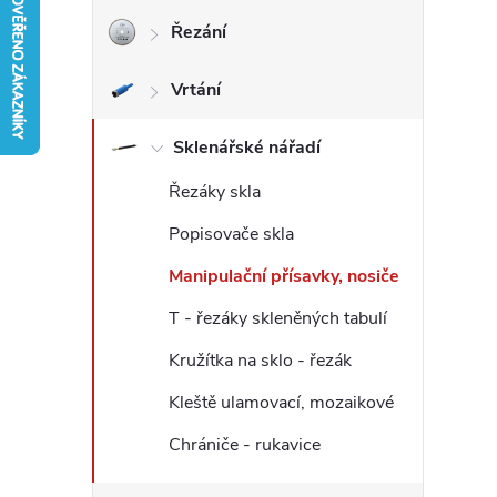
Řezání
r
Vrtání
a
n
Sklenářské nářadí
Řezáky skla
n
Popisovače skla
í
Manipulační přísavky, nosiče
p
T - řezáky skleněných tabulí
Kružítka na sklo - řezák
a
Kleště ulamovací, mozaikové
n
Chrániče - rukavice
e