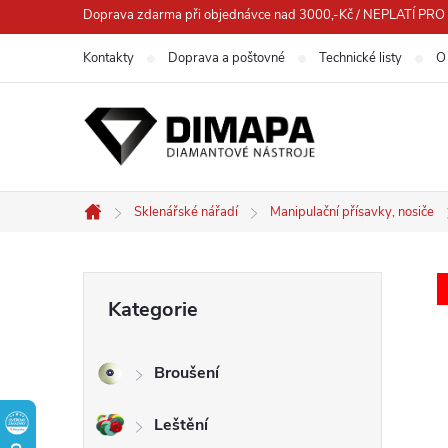
Přejít
Doprava zdarma při objednávce nad 3000,-Kč / NEPLATÍ 
na
Kontakty
Doprava a poštovné
Technické listy
O
obsah
Sklenářské nářadí
Manipulační přísavky, nosiče
Domů
P
Přeskočit
Kategorie
kategorie
o
Broušení
s
Leštění
t