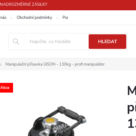
PRO NADROZMĚRNÉ ZÁSILKY
 nás
Obchodní podmínky
Podmínky ochrany osobních údajů
HLEDAT
Manipulační přísavka GISON - 130kg - profi manipulátor
M
Akce
p
1