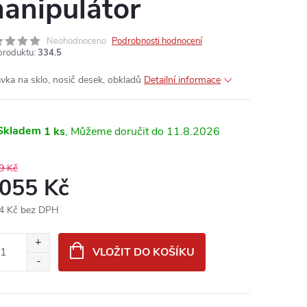
anipulátor
Neohodnoceno
Podrobnosti hodnocení
produktu:
334.5
avka na sklo, nosič desek, obkladů
Detailní informace
Skladem
1 ks
11.8.2026
9 Kč
 055 Kč
4 Kč bez DPH
ná
:
VLOŽIT DO KOŠÍKU