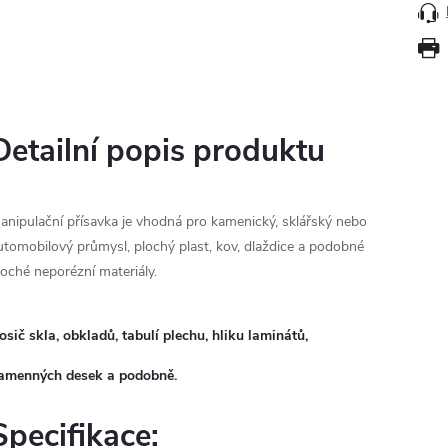
Detailní popis produktu
anipulační přísavka je vhodná pro kamenický, sklářský nebo
utomobilový průmysl, plochý plast, kov, dlaždice a podobné
loché neporézní materiály.
osič skla, obkladů, tabulí plechu, hliku laminátů,
amenných desek a podobně.
Specifikace: