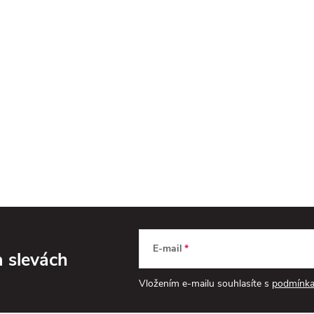
E-mail
a slevách
Vložením e-mailu souhlasíte s
podmínka