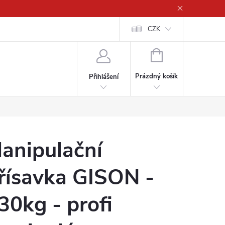
CZK
NÁKUPNÍ
KOŠÍK
Prázdný košík
Přihlášení
anipulační
řísavka GISON -
30kg - profi