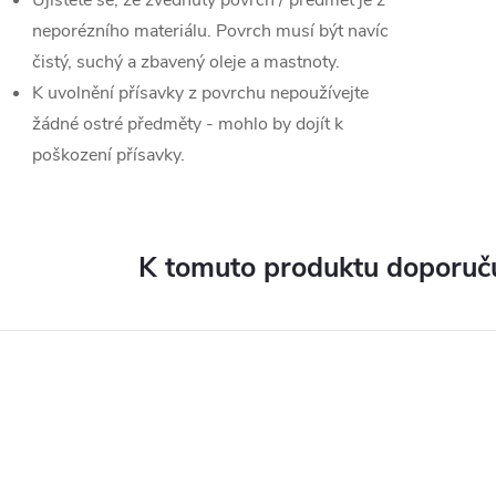
Ujistěte se, že zvednutý povrch / předmět je z
neporézního materiálu. Povrch musí být navíc
čistý, suchý a zbavený oleje a mastnoty.
K uvolnění přísavky z povrchu nepoužívejte
žádné ostré předměty - mohlo by dojít k
poškození přísavky.
K tomuto produktu doporuču