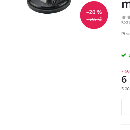
m
–20 %
7 569 Kč
Kód 
Přís
7 56
6
5 00
Měr
cena