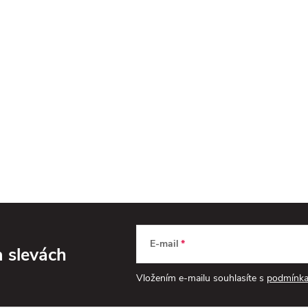
E-mail
a slevách
Vložením e-mailu souhlasíte s
podmínka