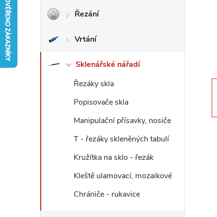
Řezání
r
Vrtání
a
n
Sklenářské nářadí
Řezáky skla
n
Popisovače skla
í
Manipulační přísavky, nosiče
p
T - řezáky skleněných tabulí
Kružítka na sklo - řezák
a
Kleště ulamovací, mozaikové
n
Chrániče - rukavice
e