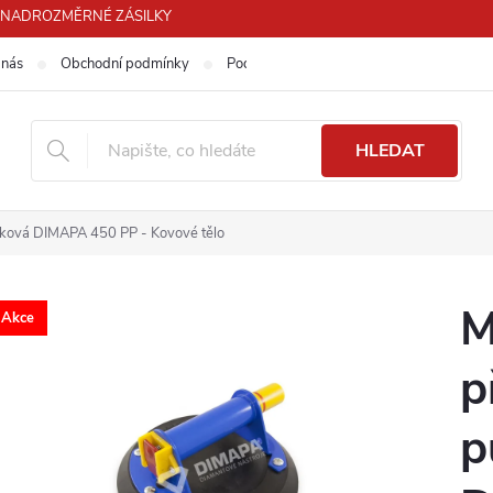
PRO NADROZMĚRNÉ ZÁSILKY
 nás
Obchodní podmínky
Podmínky ochrany osobních údajů
HLEDAT
čková DIMAPA 450 PP - Kovové tělo
M
Akce
p
p