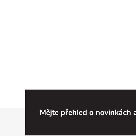
Z
Mějte přehled o novinkách
á