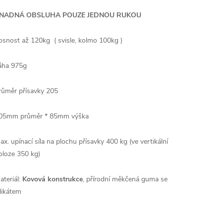
NADNÁ OBSLUHA POUZE JEDNOU RUKOU
osnost až 120kg ( svisle, kolmo 100kg )
áha 975g
růměr přísavky 205
05mm průměr * 85mm výška
ax. upínací síla na plochu přísavky 400 kg (ve vertikální
oloze 350 kg)
ateriál:
Kovová
konstrukce
, přírodní měkčená guma se
ilikátem