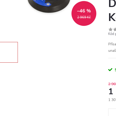
D
–46 %
K
2 969 Kč
Kód 
Přís
unaš
2 96
1
1 30
Měr
cena