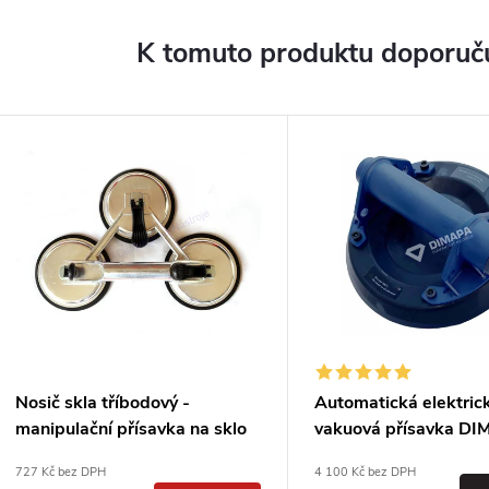
K tomuto produktu doporuču
Nosič skla tříbodový -
Automatická elektric
manipulační přísavka na sklo
vakuová přísavka D
155kg DIMAPA PROFI
VPE 250
727 Kč bez DPH
4 100 Kč bez DPH