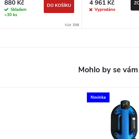
880 Kč
4 961 Kč
Z
DO KOŠÍKU
Skladem
Vyprodáno
>30 ks
Kód:
330
Novinka