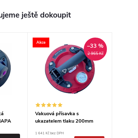
jeme ještě dokoupit
Akce
–33 %
2 965 Kč
ká
Vakuová přísavka s
IMAPA
ukazatelem tlaku 200mm
1 641 Kč bez DPH