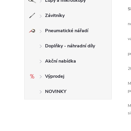
Lupy a mikroskopy
S
Závitníky
n
Pneumatické nářadí
v
Doplňky - náhradní díly
p
Akční nabídka
2
Výprodej
M
p
NOVINKY
M
s