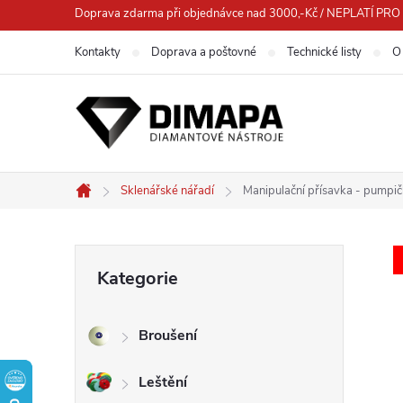
Přejít
Doprava zdarma při objednávce nad 3000,-Kč / NEPLATÍ 
na
Kontakty
Doprava a poštovné
Technické listy
O
obsah
Sklenářské nářadí
Manipulační přísavka - pumpi
Domů
P
Přeskočit
Kategorie
kategorie
o
Broušení
s
Leštění
t