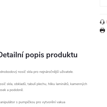
Detailní popis produktu
ednobodový nosič skla pro nejnáročnější uživatele.
osič skla, obkladů, tabulí plechu, hliku laminátů, kamenných
esek a podobně.
anipulátor s pumpičkou pro vytvorění vakua