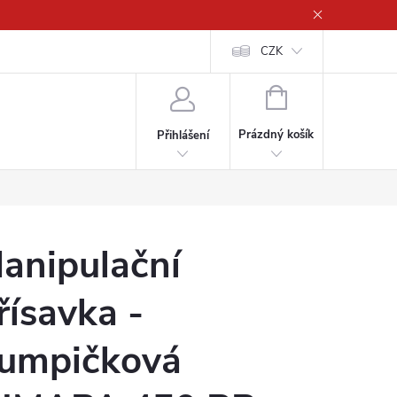
CZK
NÁKUPNÍ
KOŠÍK
Prázdný košík
Přihlášení
anipulační
řísavka -
umpičková