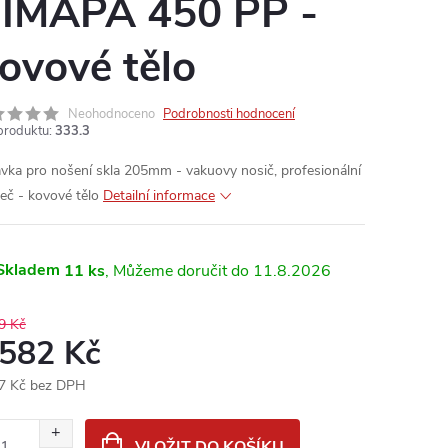
IMAPA 450 PP -
ovové tělo
Neohodnoceno
Podrobnosti hodnocení
produktu:
333.3
avka pro nošení skla 205mm - vakuovy nosič, profesionální
eč - kovové tělo
Detailní informace
Skladem
11 ks
11.8.2026
9 Kč
 582 Kč
7 Kč bez DPH
ná
:
VLOŽIT DO KOŠÍKU