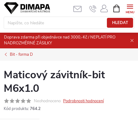
Přejít
NÁKUPNÍ
KOŠÍK
na
obsah
HLEDAT
Doprava zdarma při objednávce nad 3000,-Kč / NEPLATÍ PRO
NADROZMĚRNÉ ZÁSILKY
Bit - forma D
Maticový závitník-bit
M6x1.0
Neohodnoceno
Podrobnosti hodnocení
Kód produktu:
764.2