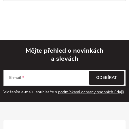
Mějte přehled o novinkách
a slevách
Z
á
E-mail
ODEBÍRAT
p
Vložením e-mailu souhlasíte s
podmínkami ochrany osobních údajů
a
t