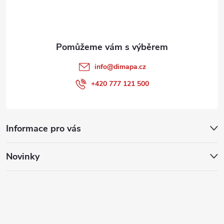
í
info
@
dimapa.cz
+420 777 121 500
Informace pro vás
Novinky