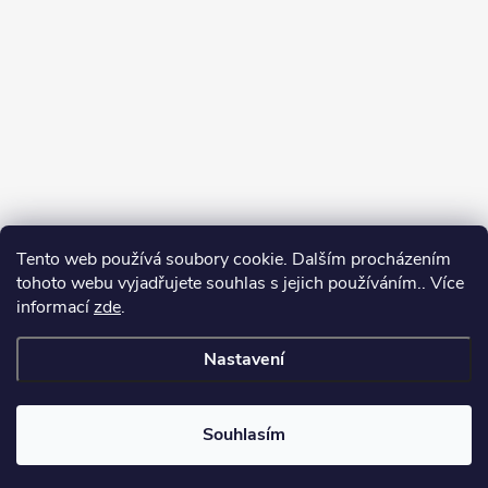
Tento web používá soubory cookie. Dalším procházením
tohoto webu vyjadřujete souhlas s jejich používáním.. Více
informací
zde
.
Nastavení
Copyright 2026
Můj e-shop
. Všechna práva vyhrazena.
Souhlasím
Vytvořil Shoptet