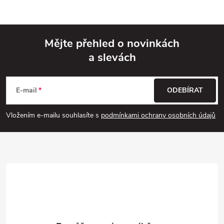
Mějte přehled o novinkách
a slevách
Z
á
E-mail
ODEBÍRAT
p
Vložením e-mailu souhlasíte s
podmínkami ochrany osobních údajů
a
t
í