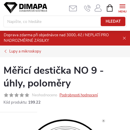
Přejít
NÁKUPNÍ
KOŠÍK
na
obsah
HLEDAT
Doprava zdarma při objednávce nad 3000,-Kč / NEPLATÍ PRO
NADROZMĚRNÉ ZÁSILKY
Lupy a mikroskopy
Měřicí destička NO 9 -
úhly, poloměry
Neohodnoceno
Podrobnosti hodnocení
Kód produktu:
199.22