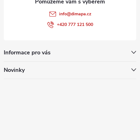
info
@
dimapa.cz
+420 777 121 500
Informace pro vás
Novinky