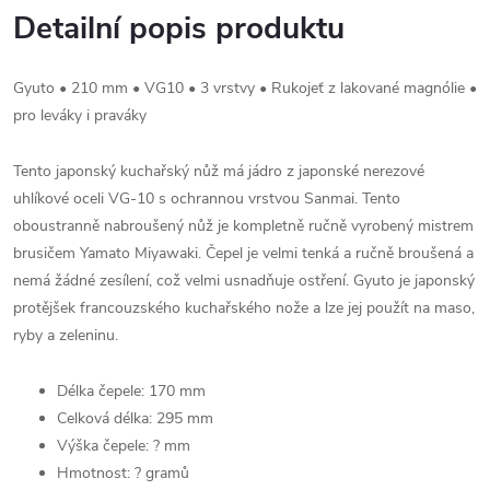
Detailní popis produktu
Gyuto • 210 mm • VG10 • 3 vrstvy • Rukojeť z lakované magnólie •
pro leváky i praváky
Tento japonský kuchařský nůž má jádro z japonské nerezové
uhlíkové oceli VG-10 s ochrannou vrstvou Sanmai. Tento
oboustranně nabroušený nůž je kompletně ručně vyrobený mistrem
brusičem Yamato Miyawaki. Čepel je velmi tenká a ručně broušená a
nemá žádné zesílení, což velmi usnadňuje ostření. Gyuto je japonský
protějšek francouzského kuchařského nože a lze jej použít na maso,
ryby a zeleninu.
Délka čepele: 170 mm
Celková délka: 295 mm
Výška čepele: ? mm
Hmotnost: ? gramů