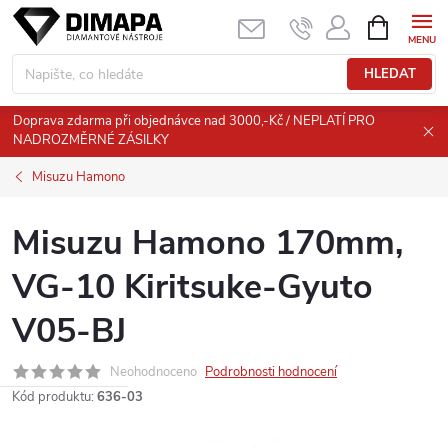
Přejít
NÁKUPNÍ
KOŠÍK
na
obsah
HLEDAT
Doprava zdarma při objednávce nad 3000,-Kč / NEPLATÍ PRO
NADROZMĚRNÉ ZÁSILKY
Misuzu Hamono
Misuzu Hamono 170mm,
VG-10 Kiritsuke-Gyuto
V05-BJ
Neohodnoceno
Podrobnosti hodnocení
Kód produktu:
636-03