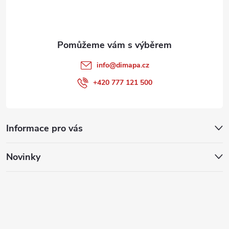
í
info
@
dimapa.cz
+420 777 121 500
Informace pro vás
Novinky