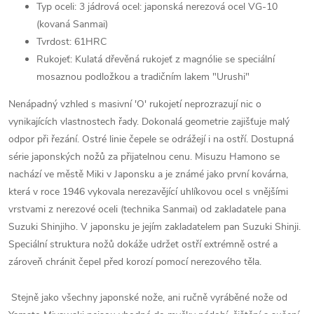
Typ oceli: 3 jádrová ocel: japonská nerezová ocel VG-10
(kovaná Sanmai)
Tvrdost: 61HRC
Rukojeť: Kulatá dřevěná rukojeť z magnólie se speciální
mosaznou podložkou a tradičním lakem "Urushi"
Nenápadný
vzhled s masivní 'O' rukojetí neprozrazují nic o
vynikajících vlastnostech řady. Dokonalá geometrie zajišťuje malý
odpor při řezání. Ostré linie čepele se odrážejí i na ostří. Dostupná
série japonských nožů za přijatelnou cenu. Misuzu Hamono se
nachází ve městě Miki v Japonsku a je známé jako první kovárna,
která v roce 1946 vykovala nerezavějící uhlíkovou ocel s vnějšími
vrstvami z nerezové oceli (technika Sanmai) od zakladatele pana
Suzuki Shinjiho. V japonsku je jejím zakladatelem pan Suzuki Shinji.
Speciální struktura nožů dokáže udržet ostří extrémně ostré a
zároveň chránit čepel před korozí pomocí nerezového těla.
Stejně jako všechny japonské nože, ani ručně vyráběné nože od