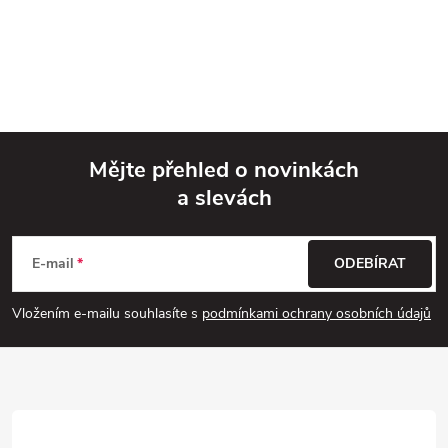
Mějte přehled o novinkách
a slevách
Z
á
E-mail
ODEBÍRAT
p
Vložením e-mailu souhlasíte s
podmínkami ochrany osobních údajů
a
t