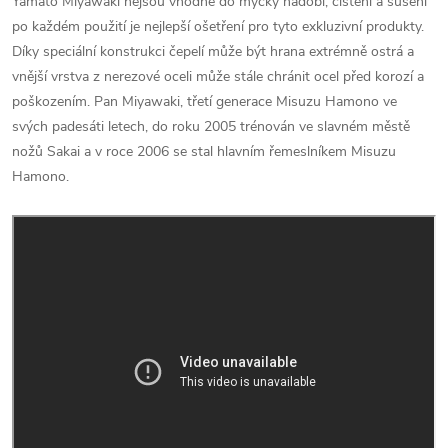
Yamato Miyawaki nejsou vhodné do myčky nádobí, čištění a sušení
po každém použití je nejlepší ošetření pro tyto exkluzivní produkty.
Díky speciální konstrukci čepelí může být hrana extrémně ostrá a
vnější vrstva z nerezové oceli může stále chránit ocel před korozí a
poškozením.
P
an
Miyawaki, třetí generace Misuzu Hamono ve
svých padesáti letech, do roku 2005 trénován ve slavném městě
nožů Sakai a v roce 2006 se stal hlavním řemeslníkem Misuzu
Hamono.