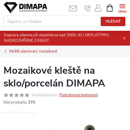
Přejít
NÁKUPNÍ
KOŠÍK
na
obsah
HLEDAT
Doprava zdarma při objednávce nad 3000,-Kč / NEPLATÍ PRO
NADROZMĚRNÉ ZÁSILKY
Kleště ulamovací, mozaikové
Mozaikové kleště na
sklo/porcelán DIMAPA
Neohodnoceno
Podrobnosti hodnocení
Kód produktu:
370