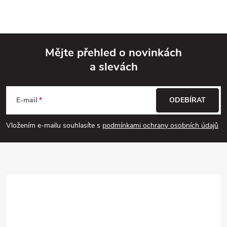
Mějte přehled o novinkách
a slevách
Z
á
E-mail
ODEBÍRAT
p
Vložením e-mailu souhlasíte s
podmínkami ochrany osobních údajů
a
t
í