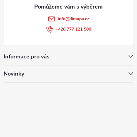
info
@
dimapa.cz
+420 777 121 500
Informace pro vás
Novinky