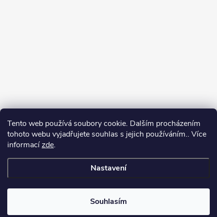
Tento web používá soubory cookie. Dalším procházením
tohoto webu vyjadřujete souhlas s jejich používáním.. Více
informací
zde
.
Nastavení
Copyright 2026
Můj e-shop
. Všechna práva vyhrazena.
Souhlasím
Vytvořil Shoptet