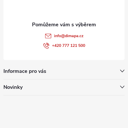
í
info
@
dimapa.cz
+420 777 121 500
Informace pro vás
Novinky