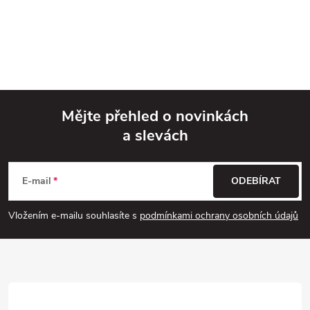
Mějte přehled o novinkách
a slevách
Z
á
E-mail
ODEBÍRAT
p
Vložením e-mailu souhlasíte s
podmínkami ochrany osobních údajů
a
t