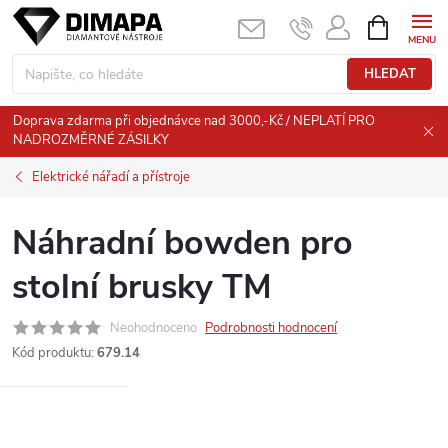
Přejít
NÁKUPNÍ
KOŠÍK
na
obsah
HLEDAT
Doprava zdarma při objednávce nad 3000,-Kč / NEPLATÍ PRO
NADROZMĚRNÉ ZÁSILKY
Elektrické nářadí a přístroje
Náhradní bowden pro
stolní brusky TM
Neohodnoceno
Podrobnosti hodnocení
Kód produktu:
679.14