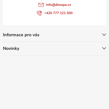
info
@
dimapa.cz
+420 777 121 500
Informace pro vás
Novinky