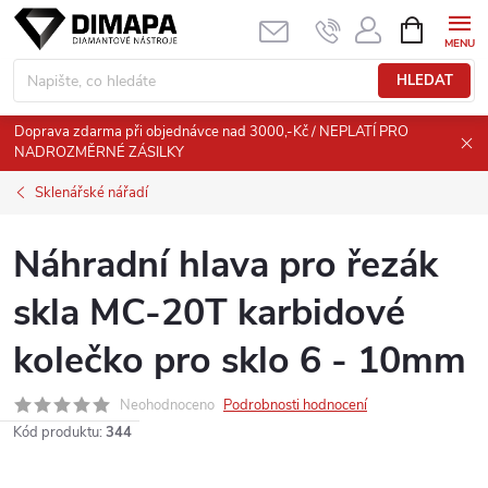
Přejít
NÁKUPNÍ
KOŠÍK
na
obsah
HLEDAT
Doprava zdarma při objednávce nad 3000,-Kč / NEPLATÍ PRO
NADROZMĚRNÉ ZÁSILKY
Sklenářské nářadí
Náhradní hlava pro řezák
skla MC-20T karbidové
kolečko pro sklo 6 - 10mm
Neohodnoceno
Podrobnosti hodnocení
Kód produktu:
344