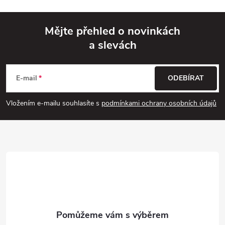
Mějte přehled o novinkách
a slevách
Z
á
E-mail
ODEBÍRAT
p
Vložením e-mailu souhlasíte s
podmínkami ochrany osobních údajů
a
t
í