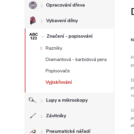
Opracování dřeva
l
Vybavení dílny
Značení - popisování
N
Razníky
P
Diamantová - karbidová pera
p
Popisovače
E
Vyjiskřování
j
v
Lupy a mikroskopy
O
Závitníky
j
e
Pneumatické nářadí