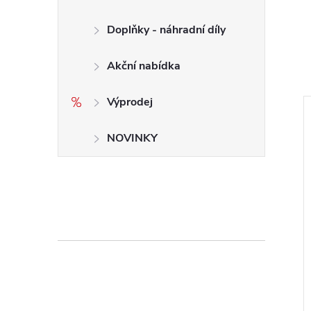
Doplňky - náhradní díly
Akční nabídka
Výprodej
NOVINKY
ero pro KOFIX /
Vyjiskřovačka Arkograf A
ro k vyjiskřovačce
50/6 / popisovací zařízení