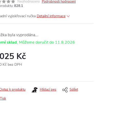
Neohodnoceno
Podrobnosti hodnocení
produktu:
828.1
adní vyjiskřovací ručka
Detailní informace
ožka byla vyprodána…
rní sklad
11.8.2026
 025 Kč
0 Kč bez DPH
ná
:
Dotaz k produktu
Hlídací pes
Sdílet
Tisk