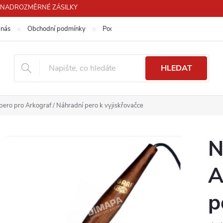
PRO NADROZMĚRNÉ ZÁSILKY
 nás
Obchodní podmínky
Podmínky ochrany osobních údajů
HLEDAT
pero pro Arkograf / Náhradní pero k vyjiskřovačce
N
A
p