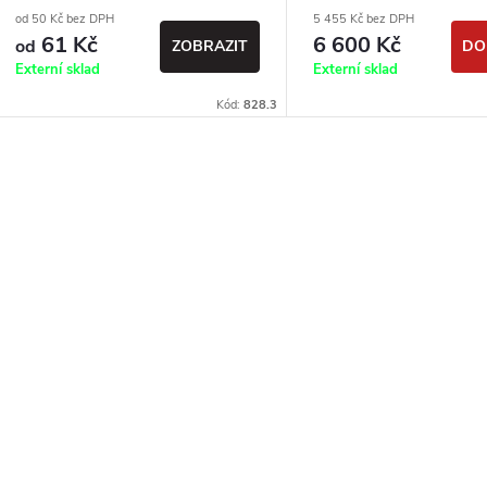
od 50 Kč bez DPH
5 455 Kč bez DPH
61 Kč
6 600 Kč
od
ZOBRAZIT
DO
Externí sklad
Externí sklad
Kód:
828.3