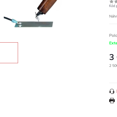
Kód 
Náhr
Pol
Exte
3
2 50
Měr
cena