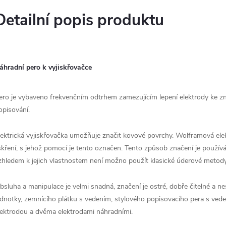
Detailní popis produktu
áhradní pero k vyjiskřovačce
ero je vybaveno frekvenčním odtrhem zamezujícím lepení elektrody ke z
opisování.
lektrická vyjiskřovačka umožňuje značit kovové povrchy. Wolframová e
iskření, s jehož pomocí je tento označen. Tento způsob značení je použív
zhledem k jejich vlastnostem není možno použít klasické úderové metody
bsluha a manipulace je velmi snadná, značení je ostré, dobře čitelné a n
ednotky, zemnícího plátku s vedením, stylového popisovacího pera s ve
lektrodou a dvěma elektrodami náhradními.