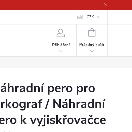
CZK
NÁKUPNÍ
KOŠÍK
Prázdný košík
Přihlášení
áhradní pero pro
rkograf / Náhradní
ero k vyjiskřovačce