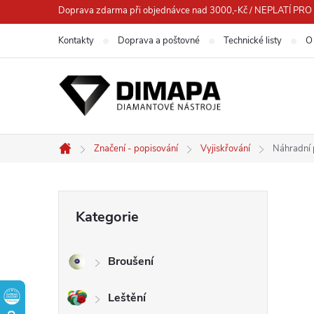
Přejít
Doprava zdarma při objednávce nad 3000,-Kč / NEPLATÍ 
na
Kontakty
Doprava a poštovné
Technické listy
O
obsah
Značení - popisování
Vyjiskřování
Náhradní 
Domů
P
Přeskočit
Kategorie
kategorie
o
Broušení
s
Leštění
t