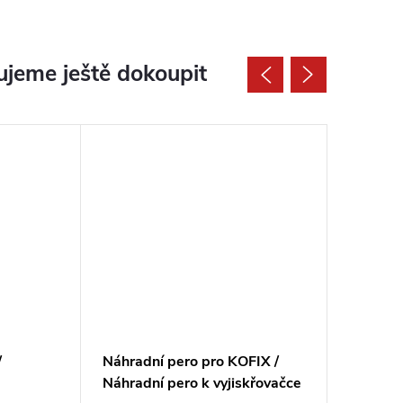
jeme ještě dokoupit
/
Náhradní pero pro KOFIX /
Vyjiskř
Náhradní pero k vyjiskřovačce
50/6 / p