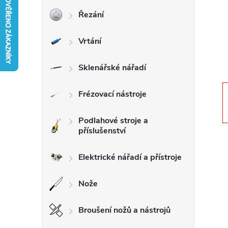
Řezání
r
Vrtání
a
n
Sklenářské nářadí
n
Frézovací nástroje
í
Podlahové stroje a
příslušenství
p
Elektrické nářadí a přístroje
a
Nože
n
Broušení nožů a nástrojů
e