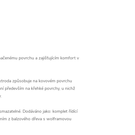
načenému povrchu a zajišťujícím komfort v
lektroda způsobuje na kovovém povrchu
ání především na křehké povrchy, u nichž
.
esmazatelné. Dodáváno jako: komplet řídící
dením z balzového dřeva s wolframovou