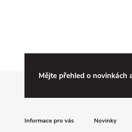
Z
Mějte přehled o novinkách
á
p
a
Informace pro vás
Novinky