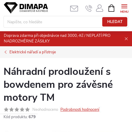
Přejít
NÁKUPNÍ
KOŠÍK
na
obsah
HLEDAT
Doprava zdarma při objednávce nad 3000,-Kč / NEPLATÍ PRO
NADROZMĚRNÉ ZÁSILKY
Elektrické nářadí a přístroje
Náhradní prodloužení s
bowdenem pro závěsné
motory TM
Neohodnoceno
Podrobnosti hodnocení
Kód produktu:
679