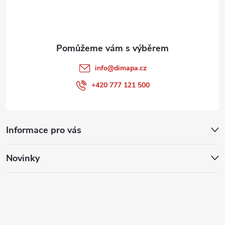
í
info
@
dimapa.cz
+420 777 121 500
Informace pro vás
Novinky