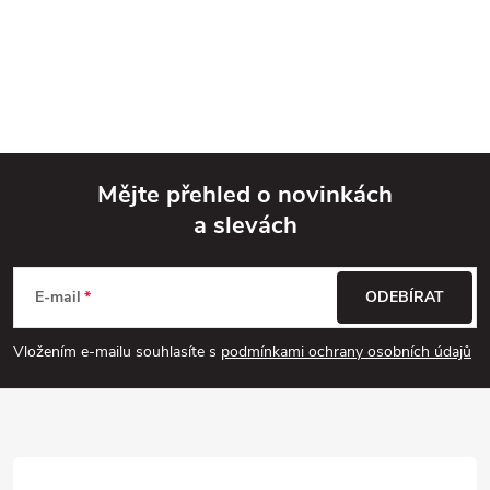
Mějte přehled o novinkách
a slevách
Z
á
E-mail
ODEBÍRAT
p
Vložením e-mailu souhlasíte s
podmínkami ochrany osobních údajů
a
t