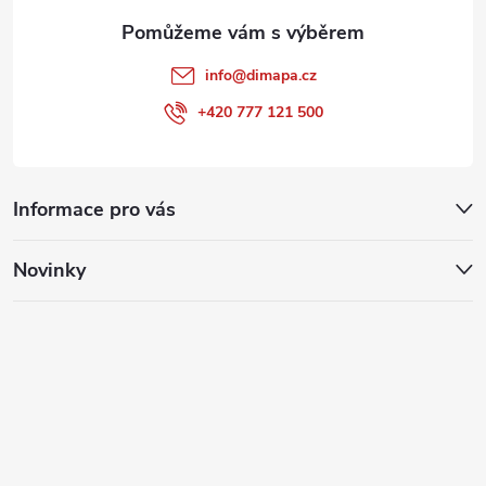
info
@
dimapa.cz
+420 777 121 500
Informace pro vás
Novinky