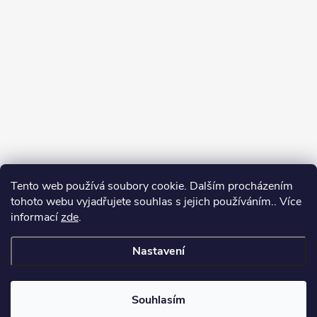
Tento web používá soubory cookie. Dalším procházením
tohoto webu vyjadřujete souhlas s jejich používáním.. Více
informací
zde
.
Nastavení
Copyright 2026
Můj e-shop
. Všechna práva vyhrazena.
Souhlasím
Vytvořil Shoptet