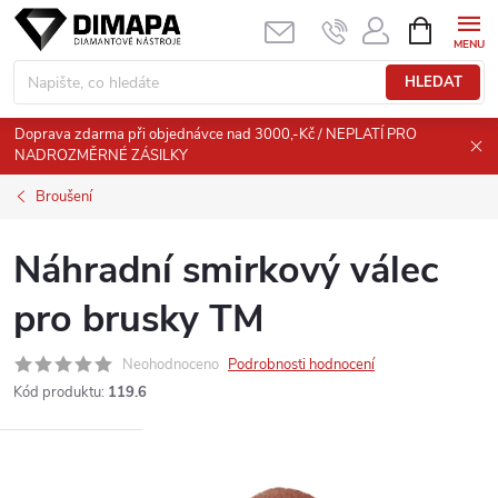
Přejít
NÁKUPNÍ
KOŠÍK
na
obsah
HLEDAT
Doprava zdarma při objednávce nad 3000,-Kč / NEPLATÍ PRO
NADROZMĚRNÉ ZÁSILKY
Broušení
Náhradní smirkový válec
pro brusky TM
Neohodnoceno
Podrobnosti hodnocení
Kód produktu:
119.6