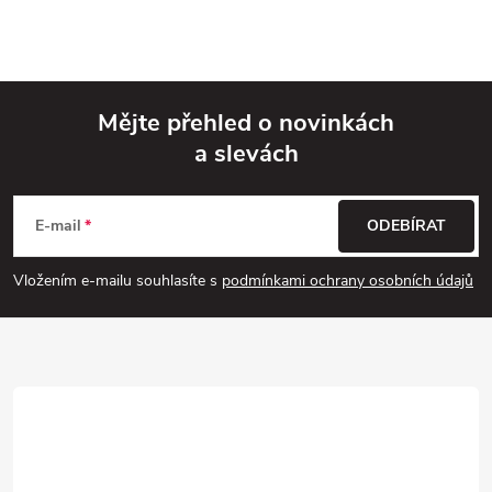
Mějte přehled o novinkách
a slevách
Z
á
E-mail
ODEBÍRAT
p
Vložením e-mailu souhlasíte s
podmínkami ochrany osobních údajů
a
t
í