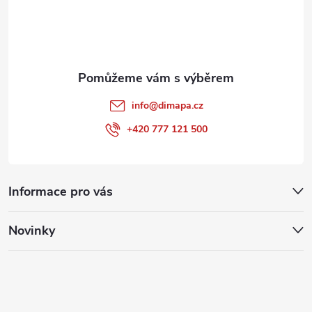
í
info
@
dimapa.cz
+420 777 121 500
Informace pro vás
Novinky