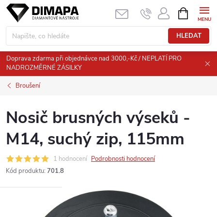
Přejít
NÁKUPNÍ
KOŠÍK
na
obsah
HLEDAT
Doprava zdarma při objednávce nad 3000,-Kč / NEPLATÍ PRO
NADROZMĚRNÉ ZÁSILKY
Broušení
Nosič brusných výseků -
M14, suchý zip, 115mm
1 hodnocení
Podrobnosti hodnocení
Kód produktu:
701.8