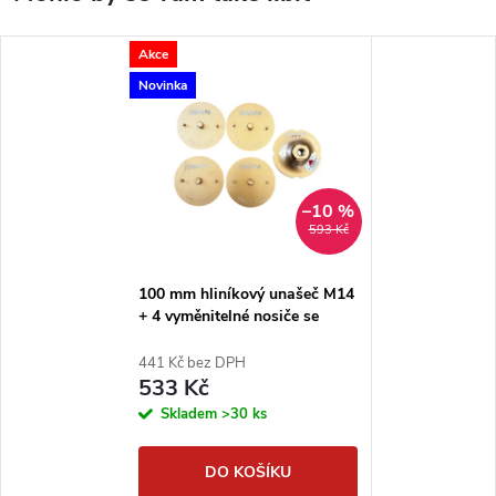
Akce
Novinka
–10 %
593 Kč
100 mm hliníkový unašeč M14
+ 4 vyměnitelné nosiče se
suchým zipem
441 Kč bez DPH
533 Kč
Skladem
>30 ks
DO KOŠÍKU