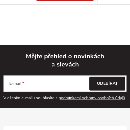
Mějte přehled o novinkách
a slevách
Z
á
E-mail
ODEBÍRAT
p
Vložením e-mailu souhlasíte s
podmínkami ochrany osobních údajů
a
t