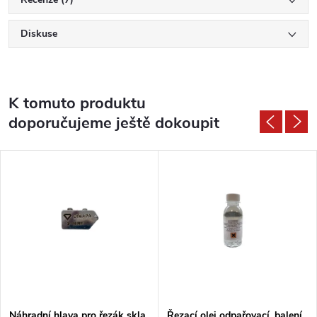
Diskuse
K tomuto produktu
doporučujeme ještě dokoupit
Náhradní hlava pro řezák skla
Řezací olej odpařovací, balení