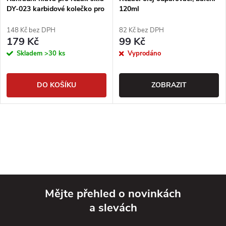
DY-023 karbidové kolečko pro
120ml
sklo 2-10mm
148 Kč bez DPH
82 Kč bez DPH
179 Kč
99 Kč
Skladem
>30 ks
Vyprodáno
DO KOŠÍKU
ZOBRAZIT
Mějte přehled o novinkách
a slevách
Z