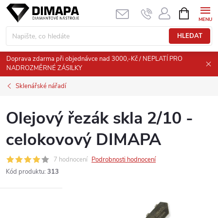
Přejít
NÁKUPNÍ
KOŠÍK
na
obsah
HLEDAT
Doprava zdarma při objednávce nad 3000,-Kč / NEPLATÍ PRO
NADROZMĚRNÉ ZÁSILKY
Sklenářské nářadí
Olejový řezák skla 2/10 -
celokovový DIMAPA
7 hodnocení
Podrobnosti hodnocení
Kód produktu:
313