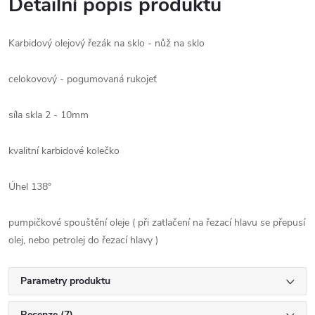
Detailní popis produktu
Karbidový olejový řezák na sklo - nůž na sklo
celokovový - pogumovaná rukojeť
síla skla 2 - 10mm
kvalitní karbidové kolečko
Úhel 138°
pumpičkové spouštění oleje ( při zatlačení na řezací hlavu se přepusí
olej, nebo petrolej do řezací hlavy )
Parametry produktu
Recenze (7)