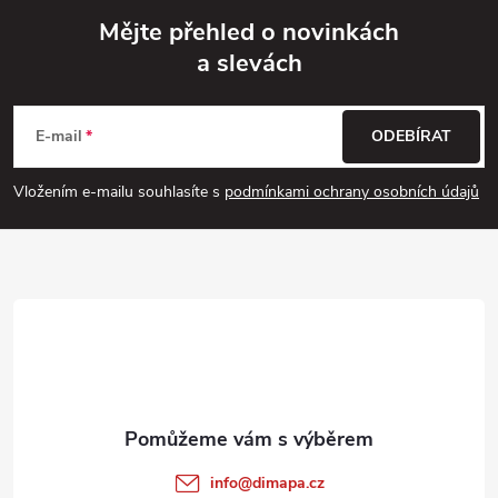
Mějte přehled o novinkách
a slevách
Z
á
E-mail
ODEBÍRAT
p
Vložením e-mailu souhlasíte s
podmínkami ochrany osobních údajů
a
t
í
info
@
dimapa.cz