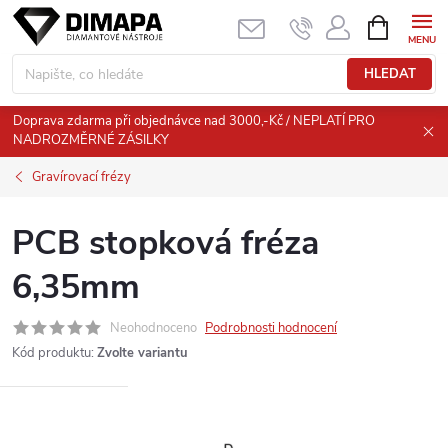
Přejít
NÁKUPNÍ
KOŠÍK
na
obsah
HLEDAT
Doprava zdarma při objednávce nad 3000,-Kč / NEPLATÍ PRO
NADROZMĚRNÉ ZÁSILKY
Gravírovací frézy
PCB stopková fréza
6,35mm
Neohodnoceno
Podrobnosti hodnocení
Kód produktu:
Zvolte variantu