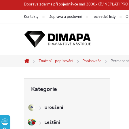
Přejít
Doprava zdarma při objednávce nad 3000,-Kč / NEPLATÍ 
na
Kontakty
Doprava a poštovné
Technické listy
O
obsah
Značení - popisování
Popisovače
Permanent
Domů
P
Přeskočit
Kategorie
kategorie
o
Broušení
s
Leštění
t