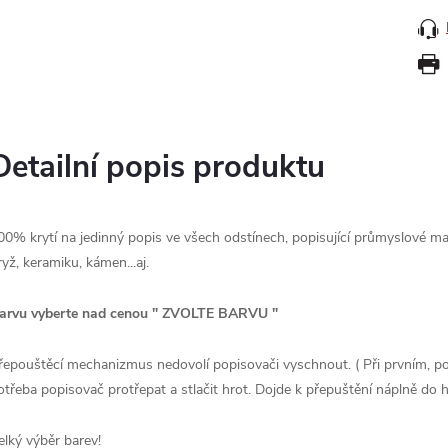
Detailní popis produktu
00% krytí na jedinný popis ve všech odstínech, popisující průmyslové mater
ryž, keramiku, kámen...aj.
arvu vyberte nad cenou " ZVOLTE BARVU "
řepouštěcí mechanizmus nedovolí popisovači vyschnout. ( Při prvním, použ
otřeba popisovač protřepat a stlačit hrot. Dojde k přepuštění náplně do h
elký výběr barev!