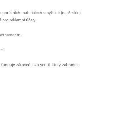
neporézních materiálech smytelné (např. sklo).
 pro reklamní účely.
 pernamentní.
e!
unguje zároveň jako ventil, který zabraňuje