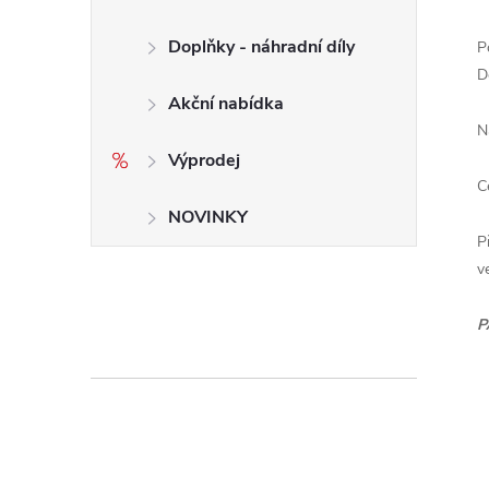
Doplňky - náhradní díly
P
D
Akční nabídka
N
Výprodej
C
NOVINKY
P
v
P