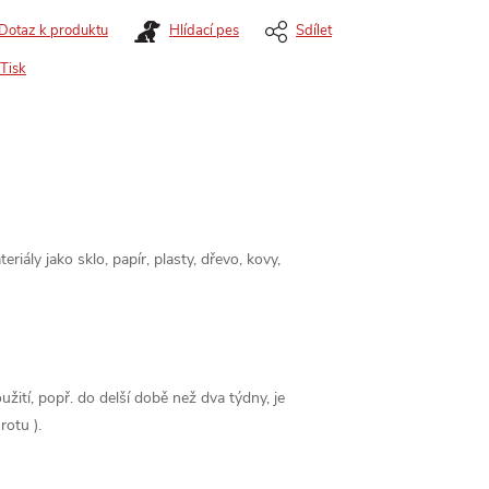
Dotaz k produktu
Hlídací pes
Sdílet
Tisk
iály jako sklo, papír, plasty, dřevo, kovy,
ití, popř. do delší době než dva týdny, je
rotu ).