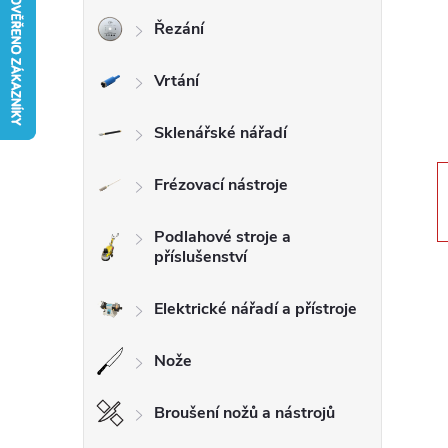
Řezání
r
Vrtání
a
n
Sklenářské nářadí
n
Frézovací nástroje
í
Podlahové stroje a
příslušenství
p
Elektrické nářadí a přístroje
a
Nože
n
Broušení nožů a nástrojů
e