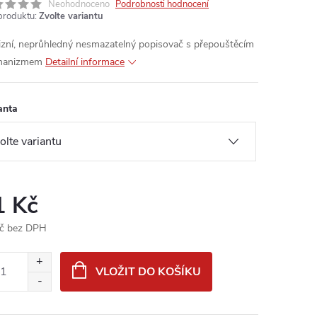
Neohodnoceno
Podrobnosti hodnocení
produktu:
Zvolte variantu
izní, neprůhledný nesmazatelný popisovač s přepouštěcím
hanizmem
Detailní informace
anta
1 Kč
č bez DPH
ná
:
VLOŽIT DO KOŠÍKU