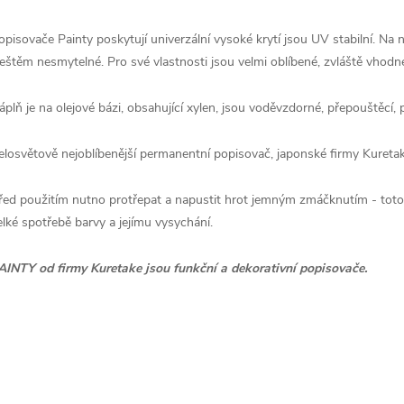
opisovače Painty poskytují univerzální vysoké krytí jsou UV stabilní. Na 
eštěm nesmytelné. Pro své vlastnosti jsou velmi oblíbené, zvláště vhodné
áplň je na olejové bázi, obsahující xylen, jsou voděvzdorné, přepouštěcí,
elosvětově nejoblíbenější permanentní popisovač, japonské firmy Kuretak
řed použitím nutno protřepat a napustit hrot jemným zmáčknutím - toto f
elké spotřebě barvy a jejímu vysychání.
AINTY od firmy Kuretake jsou funkční a dekorativní popisovače.