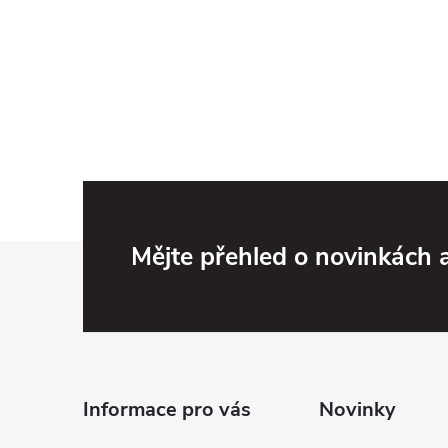
Z
Mějte přehled o novinkách
á
p
a
Informace pro vás
Novinky