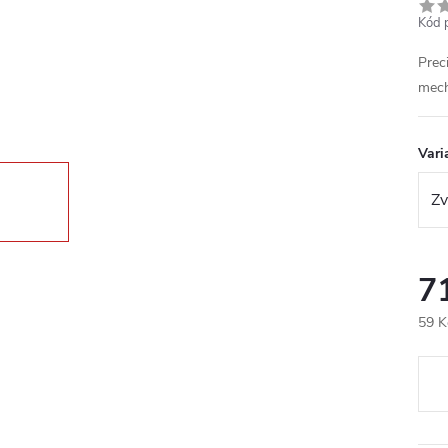
Kód 
Prec
mec
Vari
7
59 K
Měr
cena