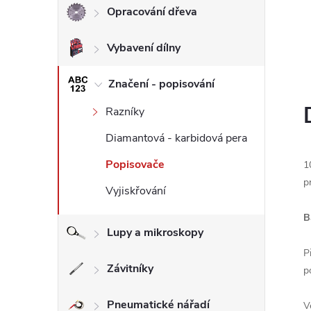
Opracování dřeva
l
Vybavení dílny
Značení - popisování
Razníky
Diamantová - karbidová pera
Popisovače
1
p
Vyjiskřování
B
Lupy a mikroskopy
P
Závitníky
p
Pneumatické nářadí
V