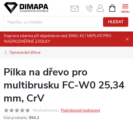
Přejít
NÁKUPNÍ
KOŠÍK
na
obsah
HLEDAT
Doprava zdarma při objednávce nad 3000,-Kč / NEPLATÍ PRO
NADROZMĚRNÉ ZÁSILKY
Opracování dřeva
Pilka na dřevo pro
multibrusku FC-W0 25,34
mm, CrV
Neohodnoceno
Podrobnosti hodnocení
Kód produktu:
994.2