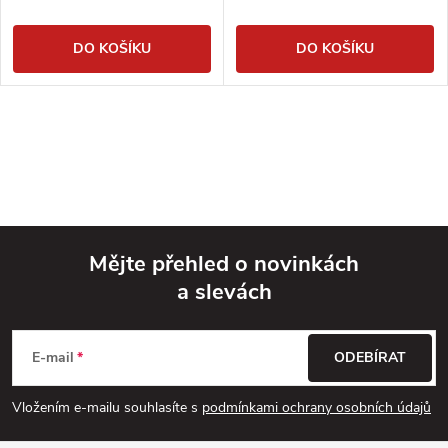
DO KOŠÍKU
DO KOŠÍKU
Mějte přehled o novinkách
a slevách
Z
á
E-mail
ODEBÍRAT
p
Vložením e-mailu souhlasíte s
podmínkami ochrany osobních údajů