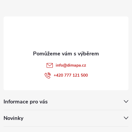
a
t
í
info
@
dimapa.cz
+420 777 121 500
Informace pro vás
Novinky