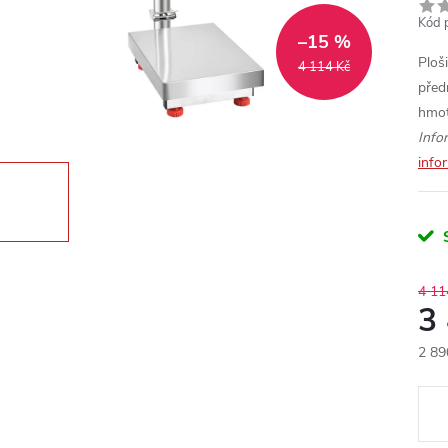
Kód 
–15 %
Ploš
4 114 Kč
před
hmot
Info
info
4 11
3
2 89
Měr
cena