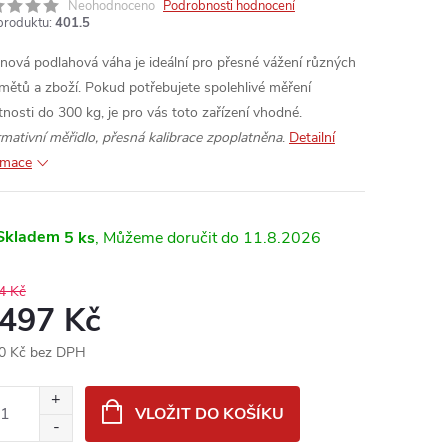
Neohodnoceno
Podrobnosti hodnocení
produktu:
401.5
inová podlahová váha je ideální pro přesné vážení různých
mětů a zboží. Pokud potřebujete spolehlivé měření
nosti do 300 kg, je pro vás toto zařízení vhodné.
rmativní měřidlo, přesná kalibrace zpoplatněna
.
Detailní
rmace
Skladem
5 ks
11.8.2026
4 Kč
 497 Kč
0 Kč bez DPH
ná
:
VLOŽIT DO KOŠÍKU