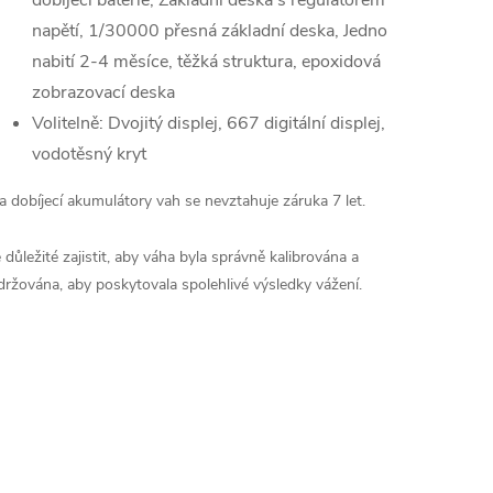
dobíjecí baterie, Základní deska s regulátorem
napětí, 1/30000 přesná základní deska, Jedno
nabití 2-4 měsíce, těžká struktura, epoxidová
zobrazovací deska
Volitelně: Dvojitý displej, 667 digitální displej,
vodotěsný kryt
a dobíjecí akumulátory vah se nevztahuje záruka 7 let.
e důležité zajistit, aby váha byla správně kalibrována a
držována, aby poskytovala spolehlivé výsledky vážení.