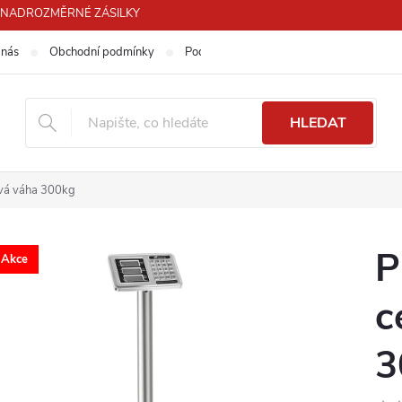
PRO NADROZMĚRNÉ ZÁSILKY
 nás
Obchodní podmínky
Podmínky ochrany osobních údajů
HLEDAT
ová váha 300kg
P
Akce
c
3