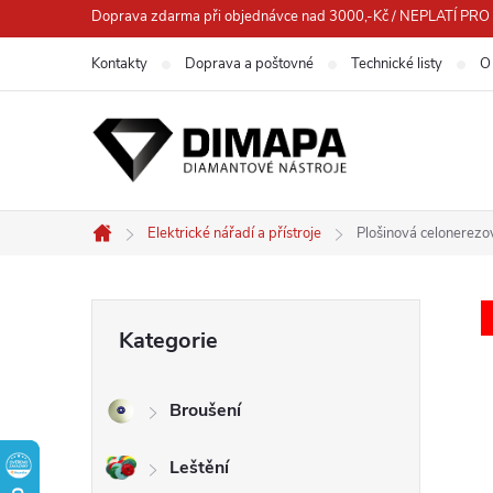
Přejít
Doprava zdarma při objednávce nad 3000,-Kč / NEPLATÍ 
na
Kontakty
Doprava a poštovné
Technické listy
O
obsah
Elektrické nářadí a přístroje
Plošinová celonerez
Domů
P
Přeskočit
Kategorie
kategorie
o
Broušení
s
Leštění
t