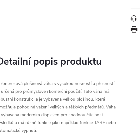
Detailní popis produktu
elonerezová plošinová váha s vysokou nosností a přesností
e určená pro průmyslové i komerční použití. Tato váha má
obustní konstrukci a je vybavena velkou plošinou, která
možňuje pohodlné vážení velkých a těžkých předmětů. Váha
e vybavena moderním displejem pro snadnou čitelnost
ýsledků a má různé funkce jako například funkce TARE nebo
utomatické vypnutí.