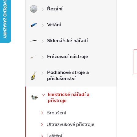
Řezání
r
Vrtání
a
n
Sklenářské nářadí
n
Frézovací nástroje
í
Podlahové stroje a
příslušenství
p
Elektrické nářadí a
přístroje
a
Broušení
n
Ultrazvukové přístroje
e
Leštění