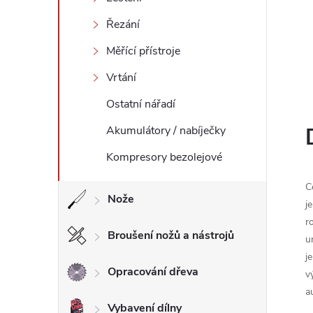
l
Řezání
Měřící přístroje
Vrtání
Ostatní nářadí
Akumulátory / nabíječky
Kompresory bezolejové
C
Nože
j
r
Broušení nožů a nástrojů
u
j
Opracování dřeva
v
a
Vybavení dílny