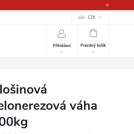
CZK
NÁKUPNÍ
KOŠÍK
Prázdný košík
Přihlášení
lošinová
elonerezová váha
00kg