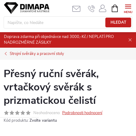
Přejít
NÁKUPNÍ
KOŠÍK
na
obsah
HLEDAT
Doprava zdarma při objednávce nad 3000,-Kč / NEPLATÍ PRO
NADROZMĚRNÉ ZÁSILKY
Strojní svěráky a pracovní stoly
Přesný ruční svěrák,
vrtačkový svěrák s
prizmatickou čelistí
Neohodnoceno
Podrobnosti hodnocení
Kód produktu:
Zvolte variantu