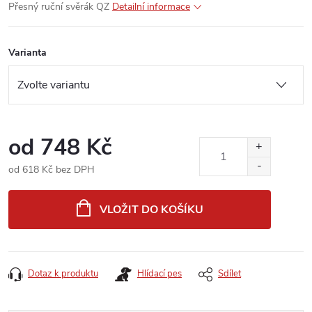
Přesný ruční svěrák QZ
Detailní informace
Varianta
od
748 Kč
od
618 Kč
bez DPH
Měrná
cena:
VLOŽIT DO KOŠÍKU
Dotaz k produktu
Hlídací pes
Sdílet