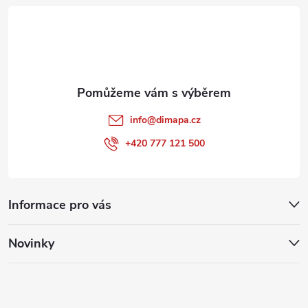
t
í
info
@
dimapa.cz
+420 777 121 500
Informace pro vás
Novinky