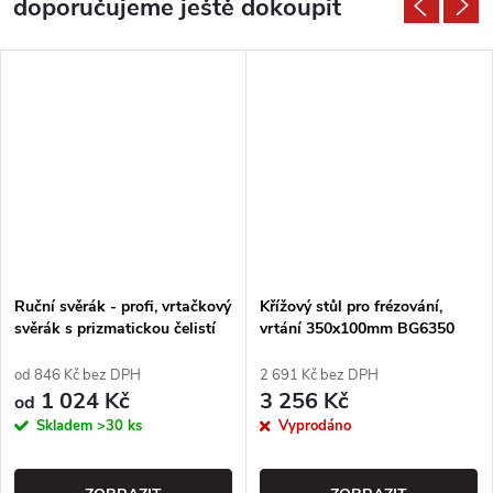
doporučujeme ještě dokoupit
Ruční svěrák - profi, vrtačkový
Křížový stůl pro frézování,
svěrák s prizmatickou čelistí
vrtání 350x100mm BG6350
od 846 Kč bez DPH
2 691 Kč bez DPH
1 024 Kč
3 256 Kč
od
Skladem
>30 ks
Vyprodáno