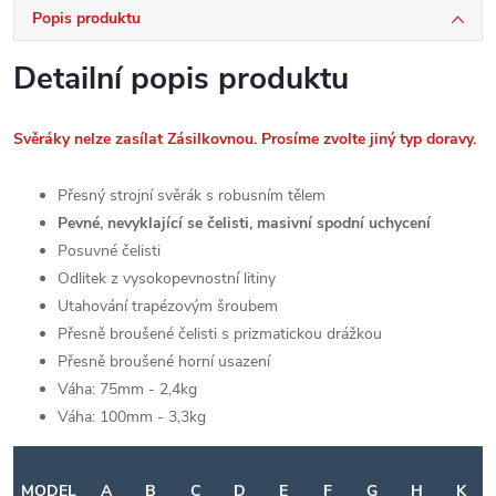
Popis produktu
Detailní popis produktu
Svěráky nelze zasílat Zásilkovnou. Prosíme zvolte jiný typ doravy.
Přesný strojní svěrák s robusním tělem
Pevné, nevyklající se čelisti, masivní spodní uchycení
Posuvné čelisti
Odlitek z vysokopevnostní litiny
Utahování trapézovým šroubem
Přesně broušené čelisti s prizmatickou drážkou
Přesně broušené horní usazení
Váha: 75mm - 2,4kg
Váha: 100mm - 3,3kg
MODEL
A
B
C
D
E
F
G
H
K