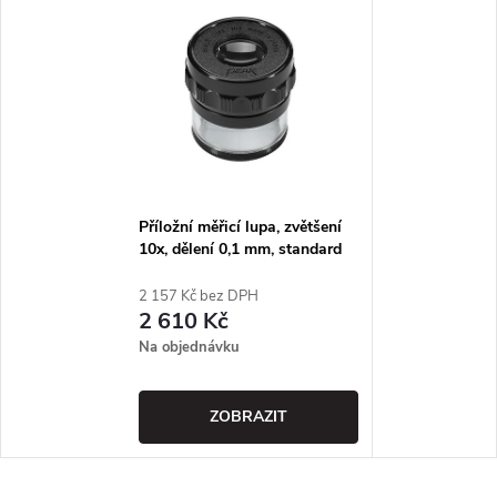
Příložní měřicí lupa, zvětšení
10x, dělení 0,1 mm, standard
stupnice 15-0-15 mm -PEAK
OPTICS
2 157 Kč bez DPH
2 610 Kč
Na objednávku
ZOBRAZIT