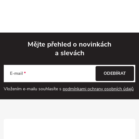
Mějte přehled o novinkách
a slevách
Z
á
E-mail
ODEBÍRAT
p
Vložením e-mailu souhlasíte s
podmínkami ochrany osobních údajů
a
t
í