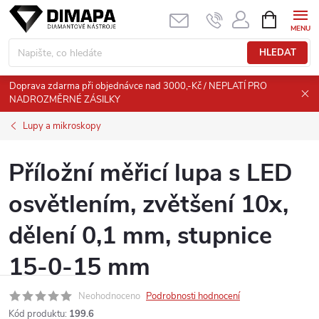
Přejít
NÁKUPNÍ
KOŠÍK
na
obsah
HLEDAT
Doprava zdarma při objednávce nad 3000,-Kč / NEPLATÍ PRO
NADROZMĚRNÉ ZÁSILKY
Lupy a mikroskopy
Příložní měřicí lupa s LED
osvětlením, zvětšení 10x,
dělení 0,1 mm, stupnice
15-0-15 mm
Neohodnoceno
Podrobnosti hodnocení
Kód produktu:
199.6