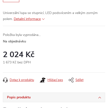
Univerzální lupa se stupnicí, LED podsvícením a velkým zorným
polem.
Detailní informace
Položka byla vyprodána…
Na objednávku
2 024 Kč
1 673 Kč bez DPH
Měrná
cena:
Dotaz k produktu
Hlídací pes
Sdílet
Popis produktu