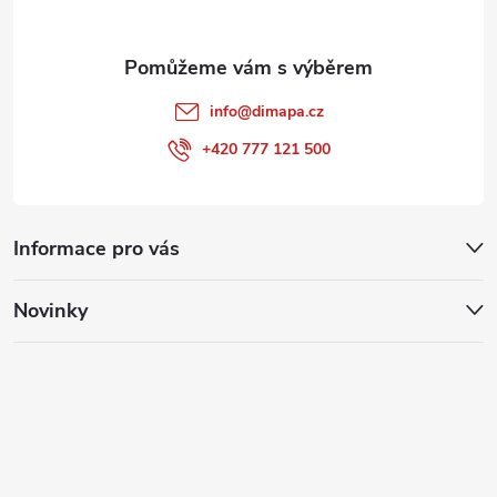
info
@
dimapa.cz
+420 777 121 500
Informace pro vás
Novinky