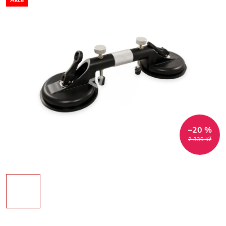
Akce
–20 %
2 330 Kč