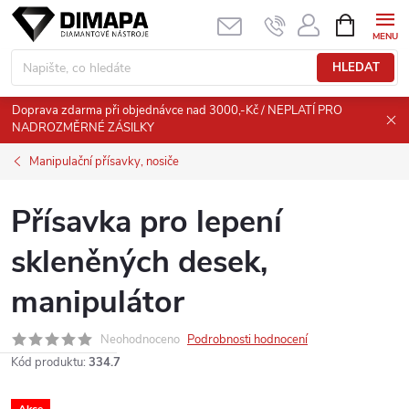
Přejít
NÁKUPNÍ
KOŠÍK
na
obsah
HLEDAT
Doprava zdarma při objednávce nad 3000,-Kč / NEPLATÍ PRO
NADROZMĚRNÉ ZÁSILKY
Manipulační přísavky, nosiče
Přísavka pro lepení
skleněných desek,
manipulátor
Neohodnoceno
Podrobnosti hodnocení
Kód produktu:
334.7