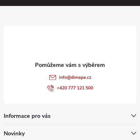
a
t
í
info
@
dimapa.cz
+420 777 121 500
Informace pro vás
Novinky