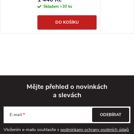
Skladem
>30 ks
DO KOŠÍKU
Mějte přehled o novinkách
a slevách
Z
á
E-mail
ODEBÍRAT
p
Vložením e-mailu souhlasíte s
podmínkami ochrany osobních údajů