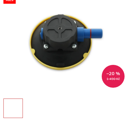
Akce
–20 %
1 490 Kč