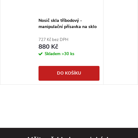
Nosič skla tříbodový -
manipulační přísavka na sklo
155kg DIMAPA PROFI
727 Kč bez DPH
880 Kč
Skladem
>30 ks
DO KOŠÍKU