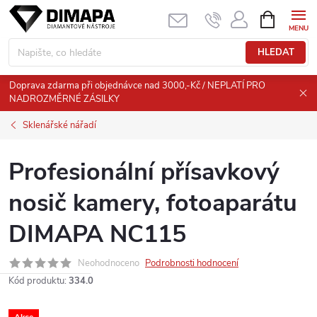
Přejít
NÁKUPNÍ
KOŠÍK
na
obsah
HLEDAT
Doprava zdarma při objednávce nad 3000,-Kč / NEPLATÍ PRO
NADROZMĚRNÉ ZÁSILKY
Sklenářské nářadí
Profesionální přísavkový
nosič kamery, fotoaparátu
DIMAPA NC115
Neohodnoceno
Podrobnosti hodnocení
Kód produktu:
334.0