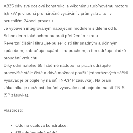
A835 díky své ocelové konstrukci a výkonému turbínovému motoru
5,5 kW je vhodná pro náročné vysávání v průmyslu a to i v
neustálém 24hod. provozu.
Je vybaven integrovaným napájecím modulem s dílemi od fi.
Schneider a také ochranou proti přetížení a zkratu.
Reverzní čištění filtru „jet-pulse“ čistí filtr snadným a účinným
způsobem, zabraňuje ucpání filtru prachem, a tím udržuje hladké
proudění vzduchu.
Díky odnímatelné 65 l sběrné nádobě na prach udržujete
pracoviště stále čisté a dává možnost použití jednorázových sáčků.
Vysavač je připojitelný na síť TN-C(4P zásuvka). Na přání
zákazníka je možnost dodání vysavače s připojením na síť TN-S
(5P zásuvka).
Vlastnosti:
Odolná ocelová konstrukce.
65l odnímatelná nádrž.