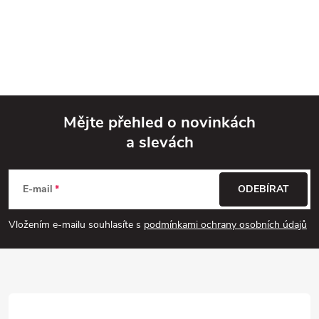
Mějte přehled o novinkách
a slevách
Z
á
E-mail
ODEBÍRAT
p
Vložením e-mailu souhlasíte s
podmínkami ochrany osobních údajů
a
t