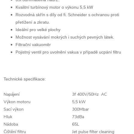
Kvalitní turbínový motor o výkonu 5,5 kW
Rozvodná skřín s díly od fi. Schneider s ochranou proti
přetížení a zkratu.
Ideální pro velké plochy
Možnost vysávání mokrých i suchých pevných látek.
Filtrační vakuoměr
Pojistný ventil pro uvolnění vakua v případě ucpání filtru
Technické specifikace:
Napájení
3f 400V/50Hz AC
Výkon motoru
5,5 kW
Sací výkon
300Mbar
Hluk
73dBa
Nádoba
65L
Čištění filtru
Jet pulse filter cleaning