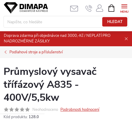
Přejít
NÁKUPNÍ
KOŠÍK
na
obsah
HLEDAT
Doprava zdarma při objednávce nad 3000,-Kč / NEPLATÍ PRO
NADROZMĚRNÉ ZÁSILKY
Podlahové stroje a příslušenství
Průmyslový vysavač
třífázový A835 -
400V/5,5kw
Neohodnoceno
Podrobnosti hodnocení
Kód produktu:
128.0