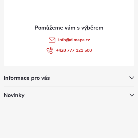
í
info
@
dimapa.cz
+420 777 121 500
Informace pro vás
Novinky