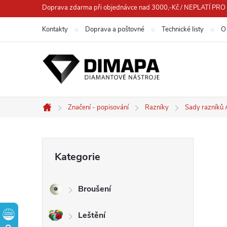
Přejít
Doprava zdarma při objednávce nad 3000,-Kč / NEPLATÍ 
na
Kontakty
Doprava a poštovné
Technické listy
O
obsah
Značení - popisování
Razníky
Sady razníků
Domů
P
Přeskočit
Kategorie
kategorie
o
Broušení
s
Leštění
t