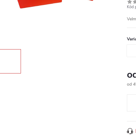
Kód 
Velm
Vari
o
od
4
Měr
cena