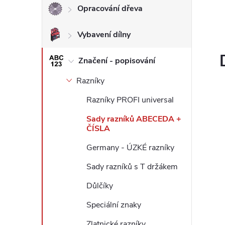
Opracování dřeva
l
Vybavení dílny
Značení - popisování
Razníky
Razníky PROFI universal
Sady razníků ABECEDA +
ČÍSLA
Germany - ÚZKÉ razníky
Sady razníků s T držákem
Důlčíky
Speciální znaky
Zlatnické razníky