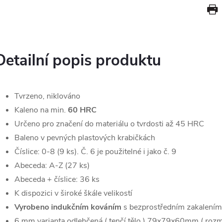
Detailní popis produktu
Tvrzeno, niklováno
Kaleno na min.
60 HRC
Určeno pro značení do materiálu o tvrdosti až 45 HRC
Baleno v pevných plastových krabičkách
Číslice: 0-8 (9 ks). Č. 6 je použitelné i jako č. 9
Abeceda: A-Z (27 ks)
Abeceda + číslice: 36 ks
K dispozici v široké škále velikostí
Vyrobeno indukčním kováním
s bezprostředním zakalením
6 mm varianta odlehčená ( tenčí tělo ) 79x79x60mm ( roz