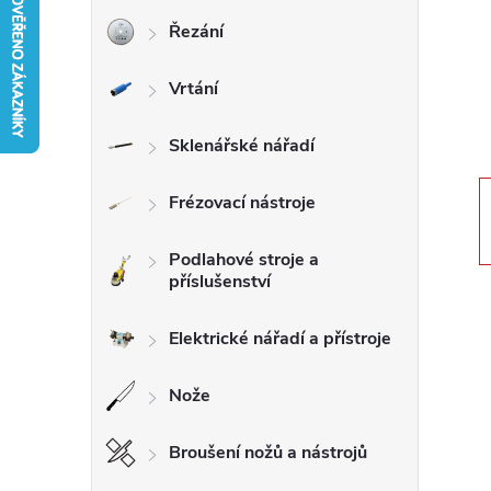
Řezání
r
Vrtání
a
n
Sklenářské nářadí
n
Frézovací nástroje
í
Podlahové stroje a
příslušenství
p
Elektrické nářadí a přístroje
a
Nože
n
Broušení nožů a nástrojů
e