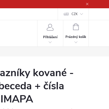
CZK
NÁKUPNÍ
KOŠÍK
Prázdný košík
Přihlášení
azníky kované -
beceda + čísla
IMAPA