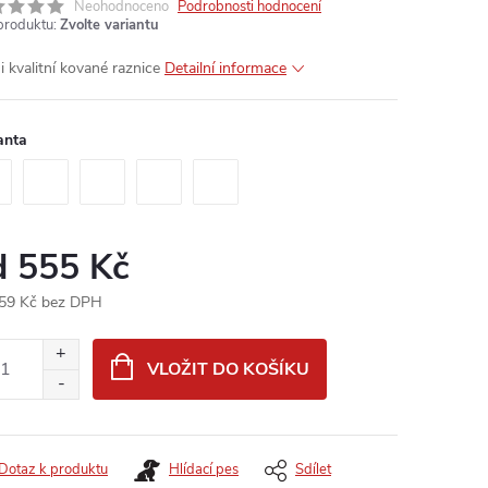
Neohodnoceno
Podrobnosti hodnocení
produktu:
Zvolte variantu
i kvalitní kované raznice
Detailní informace
anta
d
555 Kč
59 Kč
bez DPH
ná
:
VLOŽIT DO KOŠÍKU
Dotaz k produktu
Hlídací pes
Sdílet