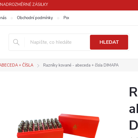
PRO NADROZMĚRNÉ ZÁSILKY
 nás
Obchodní podmínky
Podmínky ochrany osobních údajů
HLEDAT
 ABECEDA + ČÍSLA
Razníky kované - abeceda + čísla DIMAPA
R
a
D