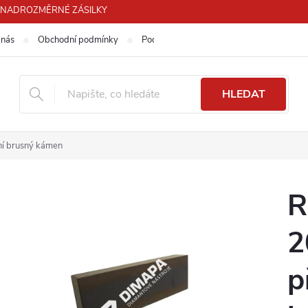
PRO NADROZMĚRNÉ ZÁSILKY
 nás
Obchodní podmínky
Podmínky ochrany osobních údajů
HLEDAT
í brusný kámen
R
2
p