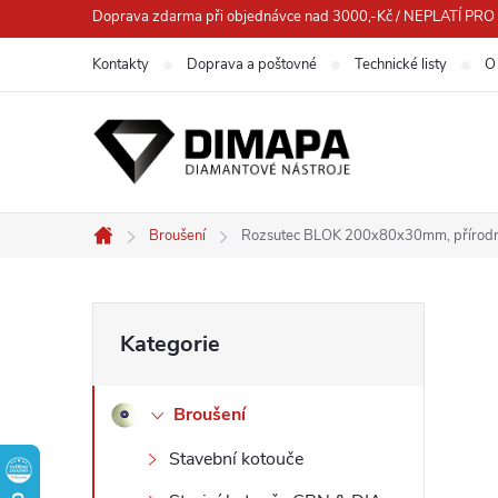
Přejít
Doprava zdarma při objednávce nad 3000,-Kč / NEPLATÍ 
na
Kontakty
Doprava a poštovné
Technické listy
O
obsah
Broušení
Rozsutec BLOK 200x80x30mm, přírodn
Domů
P
Přeskočit
Kategorie
kategorie
o
Broušení
s
Stavební kotouče
t