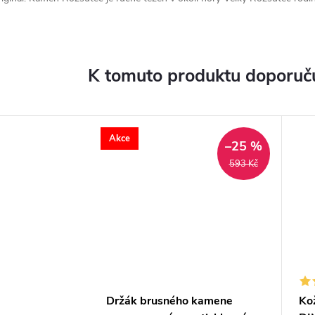
K tomuto produktu doporuču
Akce
–25 %
593 Kč
Držák brusného kamene
Ko