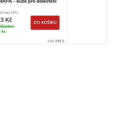
MAPA - kůže pro doleštění
 Kč bez DPH
3 Kč
DO KOŠÍKU
Skladem
 ks
Kód:
299.2