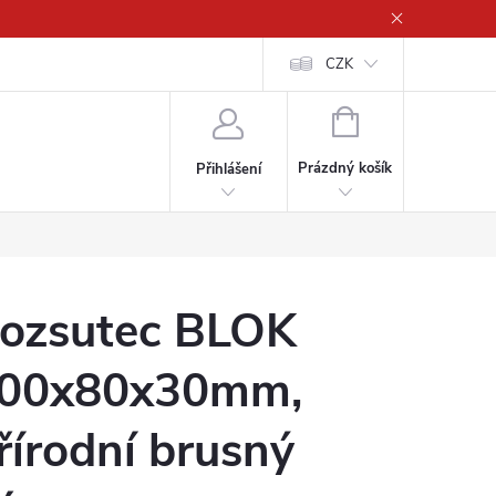
CZK
NÁKUPNÍ
KOŠÍK
Prázdný košík
Přihlášení
ozsutec BLOK
00x80x30mm,
řírodní brusný