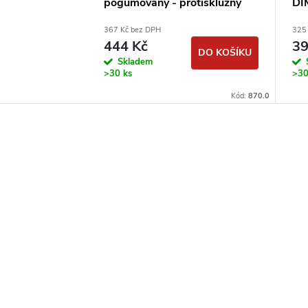
pogumovaný - protiskluzný
DI
367 Kč bez DPH
325
444 Kč
39
DO KOŠÍKU
Skladem
>30 ks
>30
Kód:
870.0