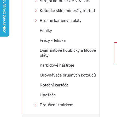
Strojní kotouče CBN & DIA
r
Kotouče sklo, minerály, karbid
Brusné kameny a pláty
a
Pilníky
n
Frézy - tělíska
n
Diamantové houbičky a filcové
pláty
í
Karbidové nástroje
p
Orovnávače brusných kotoučů
Rotační kartáče
a
Unašeče
n
Broušení smirkem
e