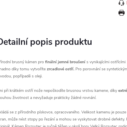
Detailní popis produktu
řírodní brusný kámen pro
finální jemné broušení
s vynikajícími ostřícími
nadno díky tomu vytvoříte
zrcadlové ostří.
Pro porovnání se syntetickým
 vodou, popřípadě s oleji.
ni při krátkém ostří nože nepoškodíte brusnou vrstvu kamene, díky
extr
louhou životnost a nevyžaduje prakticky žádné rovnání.
kládá se z přírodního pískovce, opracovaného. Velikost kamenu je pouze 
tran, může nést stopy po řezání a mohou se vyskytovat drobné defekty. 
riginál. Kámen Rozsutec je ručně těžen v okolí hory Velký Rozsutec rodi