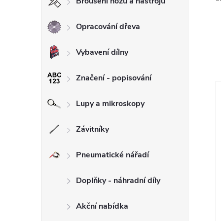
Broušení nožů a nástrojů
Opracování dřeva
Vybavení dílny
Značení - popisování
Lupy a mikroskopy
Závitníky
Pneumatické nářadí
Doplňky - náhradní díly
Akční nabídka