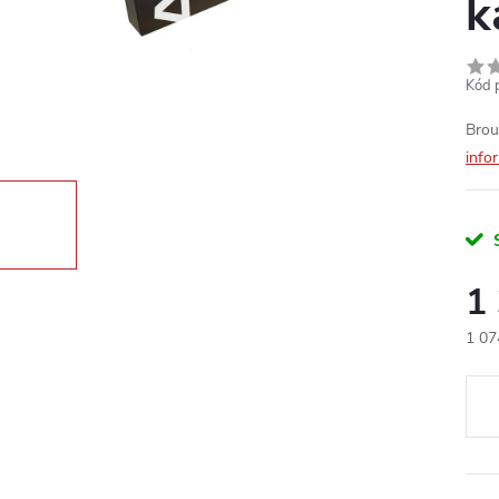
k
Kód 
Brou
info
1
1 07
Měr
cena