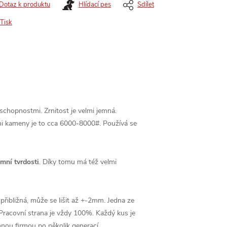
Dotaz k produktu
Hlídací pes
Sdílet
Tisk
 schopnostmi. Zrnitost je velmi jemná.
i kameny je to cca 6000-8000#. Používá se
émní tvrdosti
. Díky tomu má též velmi
přibližná, může se lišit až +-2mm. Jedna ze
Pracovní strana je vždy 100%. Každý kus je
nnou firmou po několik generací.