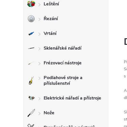
Leštění
l
Řezání
Vrtání
Sklenářské nářadí
P
Frézovací nástroje
S
s
Podlahové stroje a
příslušenství
A
Elektrické nářadí a přístroje
d
S
Nože
s
o