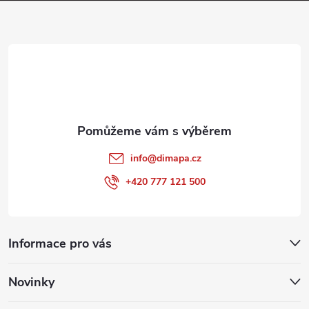
a
t
í
info
@
dimapa.cz
+420 777 121 500
Informace pro vás
Novinky