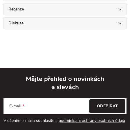
Recenze
Diskuse
Mějte přehled o novinkách
a slevách
Z
á
E-mail
ODEBÍRAT
p
Vložením e-mailu souhlasíte s
podmínkami ochrany osobních údajů