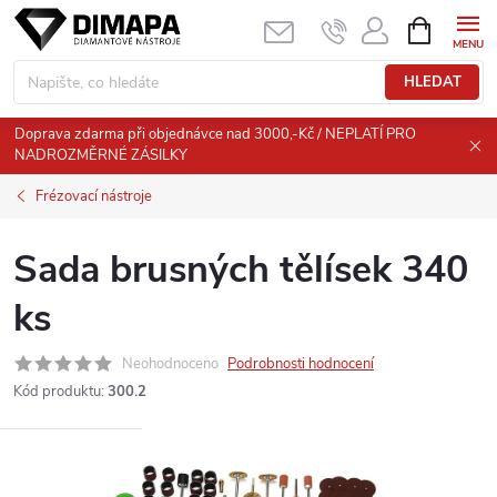
Přejít
NÁKUPNÍ
KOŠÍK
na
obsah
HLEDAT
Doprava zdarma při objednávce nad 3000,-Kč / NEPLATÍ PRO
NADROZMĚRNÉ ZÁSILKY
Frézovací nástroje
Sada brusných tělísek 340
ks
Neohodnoceno
Podrobnosti hodnocení
Kód produktu:
300.2