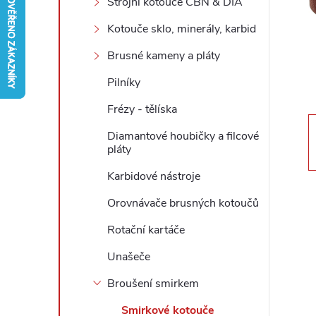
Strojní kotouče CBN & DIA
r
Kotouče sklo, minerály, karbid
Brusné kameny a pláty
a
Pilníky
n
Frézy - tělíska
n
Diamantové houbičky a filcové
pláty
í
Karbidové nástroje
p
Orovnávače brusných kotoučů
Rotační kartáče
a
Unašeče
n
Broušení smirkem
e
Smirkové kotouče