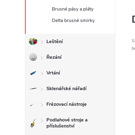
Brusné pásy a pláty
l
Delta brusné smirky
S
Leštění
b
Řezání
Vrtání
Sklenářské nářadí
Frézovací nástroje
Podlahové stroje a
příslušenství