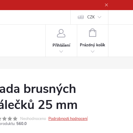
CZK
NÁKUPNÍ
KOŠÍK
Prázdný košík
Přihlášení
ada brusných
álečků 25 mm
Neohodnoceno
Podrobnosti hodnocení
produktu:
560.0