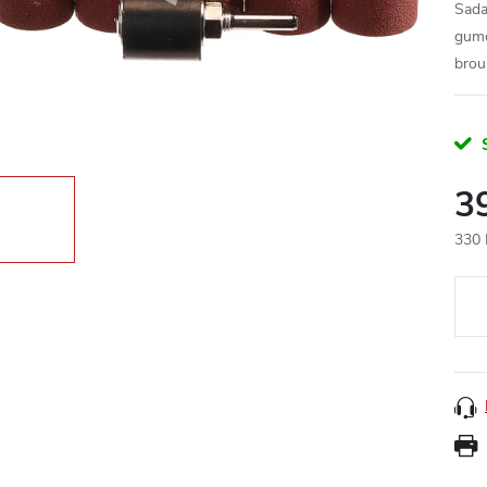
Sada
gumo
brou
3
330 
Měr
cena