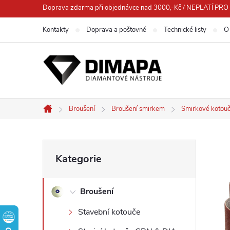
Přejít
Doprava zdarma při objednávce nad 3000,-Kč / NEPLATÍ 
na
Kontakty
Doprava a poštovné
Technické listy
O
obsah
Broušení
Broušení smirkem
Smirkové kotou
Domů
P
Přeskočit
Kategorie
kategorie
o
Broušení
s
Stavební kotouče
t