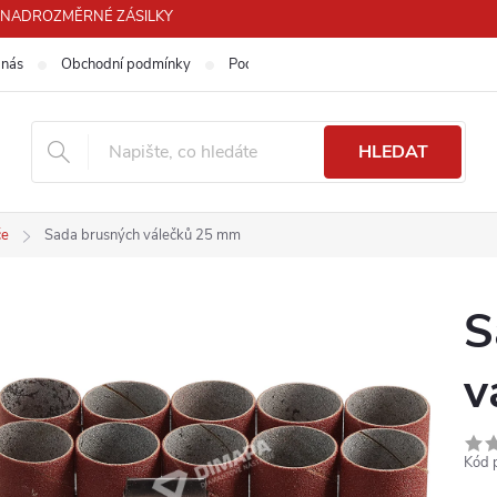
PRO NADROZMĚRNÉ ZÁSILKY
 nás
Obchodní podmínky
Podmínky ochrany osobních údajů
HLEDAT
če
Sada brusných válečků 25 mm
S
v
Kód 