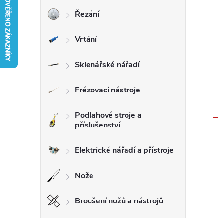
Řezání
r
Vrtání
a
n
Sklenářské nářadí
n
Frézovací nástroje
í
Podlahové stroje a
příslušenství
p
Elektrické nářadí a přístroje
a
Nože
n
Broušení nožů a nástrojů
e