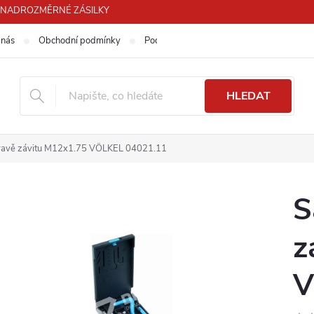
PRO NADROZMĚRNÉ ZÁSILKY
 nás
Obchodní podmínky
Podmínky ochrany osobních údajů
HLEDAT
ravě závitu M12x1.75 VÖLKEL 04021.11
S
z
V