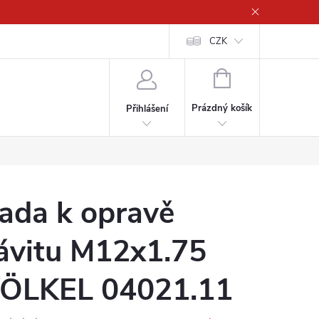
CZK
NÁKUPNÍ
KOŠÍK
Prázdný košík
Přihlášení
ada k opravě
ávitu M12x1.75
ÖLKEL 04021.11