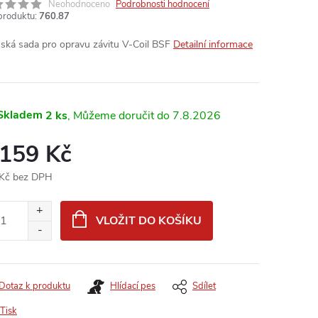
Neohodnoceno
Podrobnosti hodnocení
produktu:
760.87
nská sada pro opravu závitu V-Coil BSF
Detailní informace
Skladem
2 ks
7.8.2026
 159 Kč
Kč bez DPH
ná
:
VLOŽIT DO KOŠÍKU
Dotaz k produktu
Hlídací pes
Sdílet
Tisk