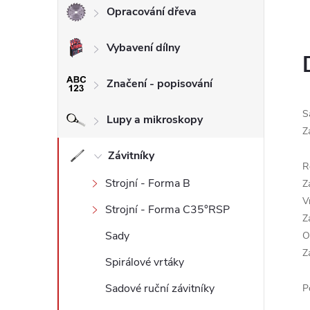
Opracování dřeva
l
Vybavení dílny
Značení - popisování
S
Lupy a mikroskopy
Z
Závitníky
R
Strojní - Forma B
Z
V
Strojní - Forma C35°RSP
Z
Sady
O
Z
Spirálové vrtáky
Sadové ruční závitníky
P