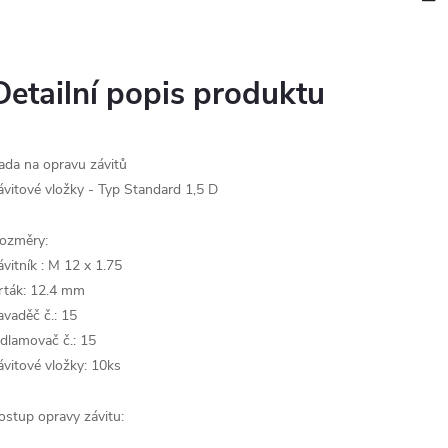
Detailní popis produktu
ada na opravu závitů
ávitové vložky - Typ Standard 1,5 D
ozměry:
ávitník : M 12 x 1.75
rták: 12.4 mm
avaděč č.: 15
dlamovač č.: 15
ávitové vložky: 10ks
ostup opravy závitu: