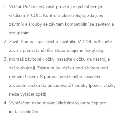
Vrtání: Poškozený závit provrtejte rychloběžným
vrtákem V-COIL.
Kontrola: zkontrolujte, zda jsou
závitník a šrouby se závitem kompatibilní se závitem a
stoupáním.
Závit: Pomocí speciálního závitníku V-COIL odřízněte
závit v předvrtané díře.
Doporučujeme řezný olej.
Montáž závitové vložky: nasaďte vložku na nástroj a
zašroubujte ji.
Zašroubujte vložku pod závitem pod
mírným tlakem.
S pomocí přiloženého zavaděče
zavedete vložku do požadované hloubky (pozor, vložky
nelze vytáčet zpět!)
Vyrážečem nebo malými kleštěmi vylomte čep pro
instalaci vložky