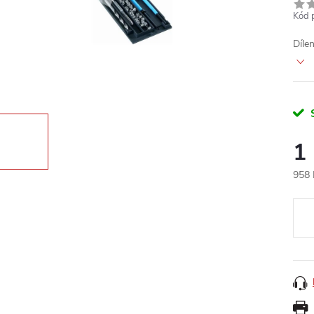
Kód 
Díle
1
958 
Měr
cena