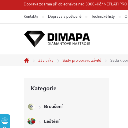
Přejít
Doprava zdarma při objednávce nad 3000,-Kč / NEPLATÍ 
na
Kontakty
Doprava a poštovné
Technické listy
O
obsah
Závitníky
Sady pro opravu závitů
Sada k op
Domů
P
Přeskočit
Kategorie
kategorie
o
Broušení
s
Leštění
t