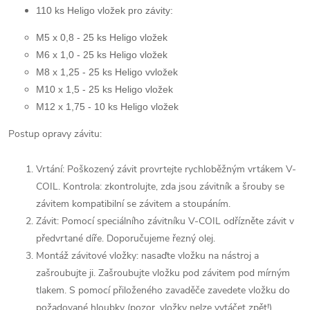
110 ks Heligo vložek pro závity:
M5 x 0,8 - 25 ks Heligo vložek
M6 x 1,0 - 25 ks Heligo vložek
M8 x 1,25 - 25 ks Heligo vvložek
M10 x 1,5 - 25 ks Heligo vložek
M12 x 1,75 - 10 ks Heligo vložek
Postup opravy závitu:
Vrtání: Poškozený závit provrtejte rychloběžným vrtákem V-
COIL.
Kontrola: zkontrolujte, zda jsou závitník a šrouby se
závitem kompatibilní se závitem a stoupáním.
Závit: Pomocí speciálního závitníku V-COIL odřízněte závit v
předvrtané díře.
Doporučujeme řezný olej.
Montáž závitové vložky: nasaďte vložku na nástroj a
zašroubujte ji.
Zašroubujte vložku pod závitem pod mírným
tlakem.
S pomocí přiloženého zavaděče zavedete vložku do
požadované hloubky (pozor, vložky nelze vytáčet zpět!)