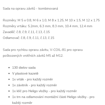
Sada na opravu závitů - kombinovaná
Rozměry: M 5 x 0.8, M 6 x 1.0, M 8 x 1.25, M 10 x 1.5, M 12 x 1.75
Rozměry vrtáku: 5.2mm, 6.3 mm, 8.3 mm, 10.4 mm, 12.4 mm
Zavaděč: č.8, č.9, č.11, č.13, č.15
Odlamovač: č.8, č.9, č.11, č.13, č.15
Sada pro rychlou opravu závitu, V-COIL-81 pro opravu
poškozených vnitřních závitů M5 až M12.
130 dielov sada
V plastové kazetě
1x vrták - pro každý rozměr
1x závitník - pro každý rozměr
1x klíč pro Heligo vložky - pro každý rozměr
1
x trn na odlamování montážní části Heligo vložky - pro
každý rozměr