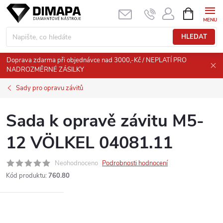
Přejít
NÁKUPNÍ
KOŠÍK
na
obsah
HLEDAT
Doprava zdarma při objednávce nad 3000,-Kč / NEPLATÍ PRO
NADROZMĚRNÉ ZÁSILKY
Sady pro opravu závitů
Sada k opravě závitu M5-
12 VÖLKEL 04081.11
Neohodnoceno
Podrobnosti hodnocení
Kód produktu:
760.80